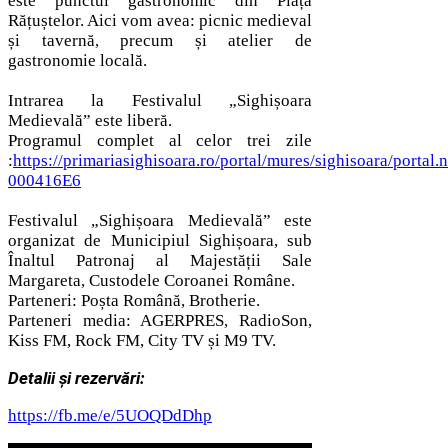
este punctul gastronomic din Piața
Rățuștelor. Aici vom avea: picnic medieval
și tavernă, precum și atelier de
gastronomie locală.
Intrarea la Festivalul „Sighișoara
Medievală” este liberă.
Programul complet al celor trei zile
:
https://primariasighisoara.ro/portal/mures/sighisoara/portal.
000416E6
Festivalul „Sighișoara Medievală” este
organizat de Municipiul Sighișoara, sub
Înaltul Patronaj al Majestății Sale
Margareta, Custodele Coroanei Române.
Parteneri: Poșta Română, Brotherie.
Parteneri media: AGERPRES, RadioSon,
Kiss FM, Rock FM, City TV și M9 TV.
Detalii și rezervări:
https://fb.me/e/5UOQDdDhp