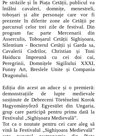
Pe străzile și în Piața Cetății, publicul va
întâlni cavaleri, domnițe, menestreli,
toboșari și alte personaje care vor fi
prezente în diferite zone ale Cetății pe
parcursul celor trei zile de festival. Din
program fac parte Mercenarii din
Asserculis, Toboșarul Cetății Sighișoara,
Silentium - Bocterul Cetății și Garda sa,
Cavalerii Codrilor, Christian și Toni
Haiducu împreună cu cei doi cai,
Peregrinii, Domnițele Sigiliului XXXI,
Funny Art, Breslele Unite și Compania
Dragonului.
Ediția din acest an aduce și o premieră:
demonstrațiile de lupte medievale
susținute de Debreceni Történelmi Korok
Hagyományőrző Egyesület din Ungaria,
grup care participă pentru prima dată la
Festivalul „Sighișoara Medievală”.
Tot ca o noutate pentru cei care aleg să
vină la Festivalul „Sighișoara Medievală”