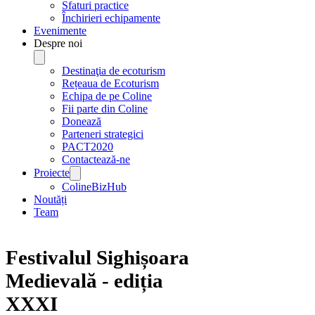
Sfaturi practice
Închirieri echipamente
Evenimente
Despre noi
Destinaţia de ecoturism
Rețeaua de Ecoturism
Echipa de pe Coline
Fii parte din Coline
Donează
Parteneri strategici
PACT2020
Contactează-ne
Proiecte
ColineBizHub
Noutăți
Team
Festivalul Sighișoara
Medievală - ediția
XXXI