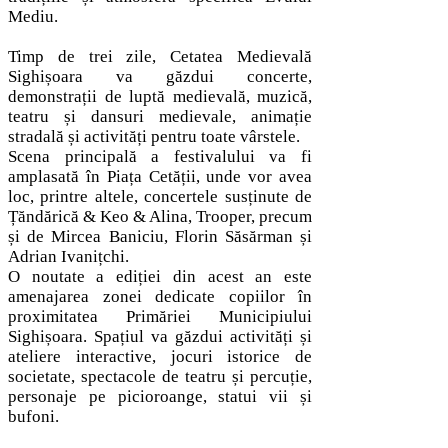
Mediu.
Timp de trei zile, Cetatea Medievală
Sighișoara va găzdui concerte,
demonstrații de luptă medievală, muzică,
teatru și dansuri medievale, animație
stradală și activități pentru toate vârstele.
Scena principală a festivalului va fi
amplasată în Piața Cetății, unde vor avea
loc, printre altele, concertele susținute de
Țăndărică & Keo & Alina, Trooper, precum
și de Mircea Baniciu, Florin Săsărman și
Adrian Ivanițchi.
O noutate a ediției din acest an este
amenajarea zonei dedicate copiilor în
proximitatea Primăriei Municipiului
Sighișoara. Spațiul va găzdui activități și
ateliere interactive, jocuri istorice de
societate, spectacole de teatru și percuție,
personaje pe picioroange, statui vii și
bufoni.