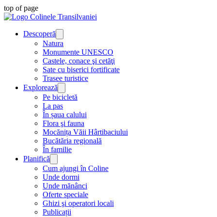
top of page
Descoperă
Natura
​Monumente UNESCO
Castele, conace şi cetăţi
Sate cu biserici fortificate
Trasee turistice
Explorează
Pe bicicletă
La pas
În șaua calului
Flora şi fauna
Mocănița Văii Hârtibaciului
Bucătăria regională
În familie
Planifică
Cum ajungi în Coline
Unde dormi
Unde mănânci
Oferte speciale
​Ghizi şi operatori locali
Publicații