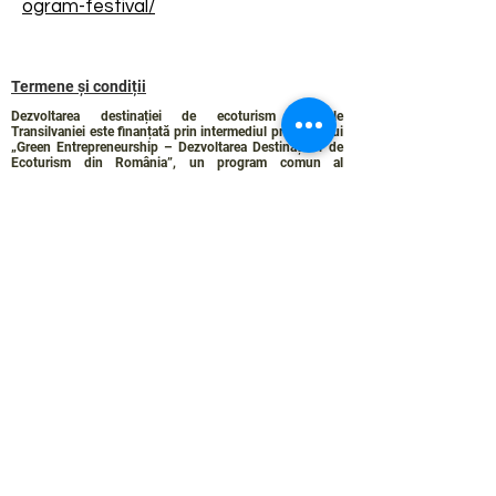
ogram-festival/
Termene și condiții
Dezvoltarea destinației de ecoturism Colinele
Transilvaniei este finanțată prin intermediul programului
„Green Entrepreneurship – Dezvoltarea Destinațiilor de
Ecoturism din România”, un program comun al
Romanian-American Foundation
și
Fundația pentru
Parteneriat
, susținut de
Asociația de Ecoturism din
România
.
Politica de Confidențialitate
Angajamentul de sustenabilitate
© 2024 de WPI și Colinele Transilvaniei.
Creat cu Wix.com
Contact :
contact@colinele-transilvaniei.ro