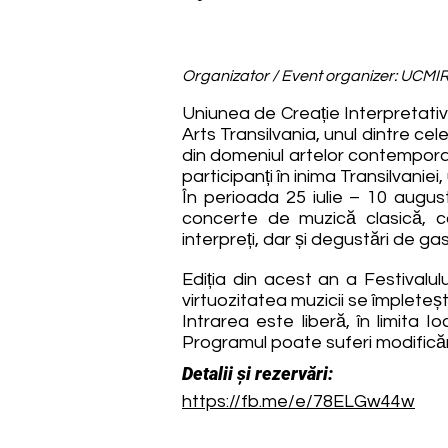
Organizator / Event organizer: UCMI
Uniunea de Creație Interpretativ
Arts Transilvania, unul dintre cel
din domeniul artelor contemporan
participanți în inima Transilvaniei
În perioada 25 iulie – 10 august
concerte de muzică clasică, con
interpreți, dar și degustări de ga
Ediția din acest an a Festivalul
virtuozitatea muzicii se împleteș
Intrarea este liberă, în limita I
Programul poate suferi modificări
Detalii și rezervări:
https://fb.me/e/78ELGw44w