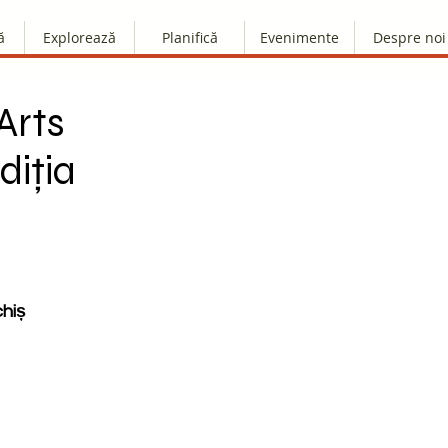
ă
Explorează
Planifică
Evenimente
Despre noi
Arts
diția
chiș