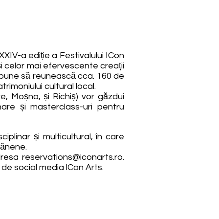
IV-a ediție a Festivalului ICon
 și celor mai efervescente creații
ropune să reunească cca. 160 de
trimoniului cultural local.
e, Moșna, și Richiș) vor găzdui
nare și masterclass-uri pentru
plinar și multicultural, în care
vănene.
adresa
reservations@iconarts.ro
.
 de social media lCon Arts.