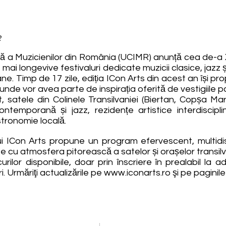
R
ă a Muzicienilor din România (UCIMR) anunță cea de-a XX
e mai longevive festivaluri dedicate muzicii clasice, jazz
e. Timp de 17 zile, ediția ICon Arts din acest an își p
, unde vor avea parte de inspirația oferită de vestigiile pa
, satele din Colinele Transilvaniei (Biertan, Copșa Mar
temporană și jazz, rezidențe artistice interdiscipli
stronomie locală.
ui ICon Arts propune un program efervescent, multidisci
te cu atmosfera pitorească a satelor și orașelor transil
ocurilor disponibile, doar prin înscriere în prealabil la 
. Urmăriţi actualizările pe
www.iconarts.ro
şi pe paginile