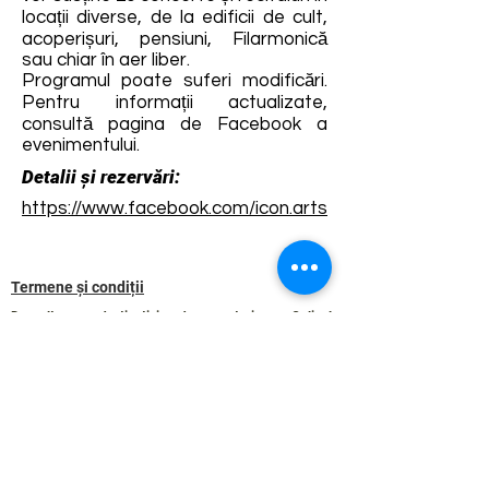
locații diverse, de la edificii de cult,
acoperișuri, pensiuni, Filarmonică
sau chiar în aer liber.
Programul poate suferi modificări.
Pentru informații actualizate,
consultă pagina de Facebook a
evenimentului.
Detalii și rezervări:
https://www.facebook.com/icon.arts
Termene și condiții
Dezvoltarea destinației de ecoturism Colinele
Transilvaniei este finanțată prin intermediul programului
„Green Entrepreneurship – Dezvoltarea Destinațiilor de
Ecoturism din România”, un program comun al
Romanian-American Foundation
și
Fundația pentru
Parteneriat
, susținut de
Asociația de Ecoturism din
România
.