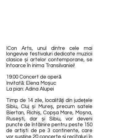
ICon Arts, unul dintre cele mai
longevive festivaluri dedicate muzicii
clasice și artelor contemporane, se
întoarce în inima Transilvaniei!
19:00 Concert de operă
Invitată: Elena Moșuc
La pian: Adina Alupei
Timp de 14 zile, localități din județele
Sibiu, Cluj și Mureș, precum satele
Biertan, Richiș, Copșa Mare, Moșna,
Rusești, dar și Sibiu, vor deveni
puncte de întâlnire pentru peste 150
de artiști de pe 3 continente, care
vor susține 20 concerte și recitaluri în