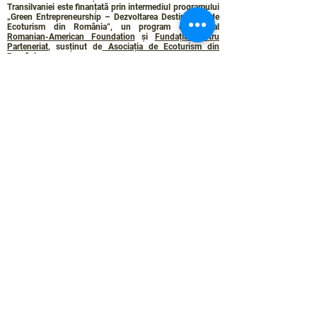
Transilvaniei este finanțată prin intermediul programului
„Green Entrepreneurship – Dezvoltarea Destinațiilor de
Ecoturism din România”, un program comun al
Romanian-American Foundation
și
Fundația pentru
Parteneriat
, susținut de
Asociația de Ecoturism din
România
.
Politica de Confidențialitate
Angajamentul de sustenabilitate
© 2024 de WPI și Colinele Transilvaniei.
Creat cu Wix.com
Contact :
contact@colinele-transilvaniei.ro
transylvanianhighlands@gmail.com
Secțiune doar pentru membrii
Rețelei de ecoturism
Autentificare