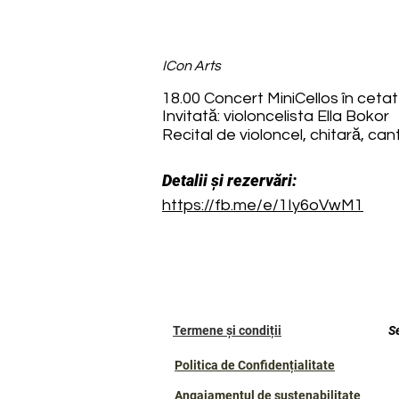
ICon Arts
18.00 Concert MiniCellos în cet
Invitată: violoncelista Ella Bokor
Recital de violoncel, chitară, can
Detalii și rezervări:
https://fb.me/e/1Iy6oVwM1
Termene și condiții
S
Politica de Confidențialitate
Angajamentul de sustenabilitate