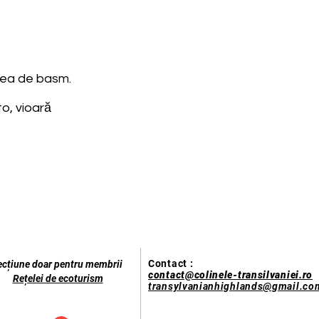
atea de basm.
to, vioară
Contact :
ecțiune doar pentru membrii
contact@colinele-transilvaniei.ro
Rețelei de ecoturism
transylvanianhighlands@gmail.co