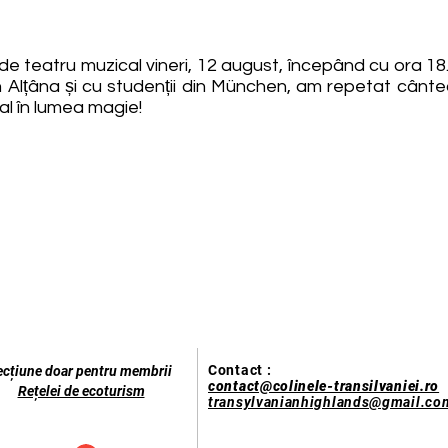
e teatru muzical vineri, 12 august, începând cu ora 18.00
in Alțâna și cu studenții din München, am repetat cântec
val în lumea magie!
Contact :
ecțiune doar pentru membrii
contact@colinele-transilvaniei.ro
Rețelei de ecoturism
transylvanianhighlands@gmail.co