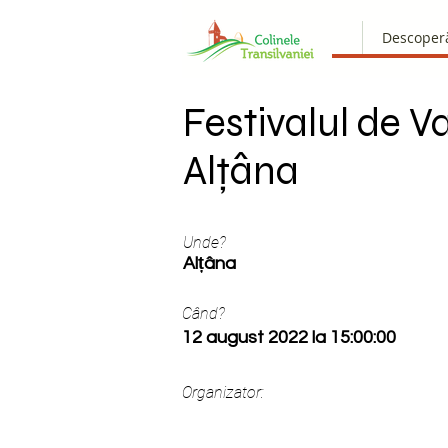
Descoper
Festivalul de Va
Alțâna
Unde?
Alțâna
Când?
12 august 2022 la 15:00:00
Organizator: