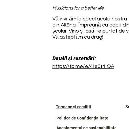
Musicians for a better life
Vă invităm la spectacolul nostru d
din Alțâna. Împreună cu copiii d
școlar. Vino și lasă-te purtat de 
Vă așteptăm cu drag!
Detalii și rezervări:
https://fb.me/e/4Ie0f4IOA
Termene și condiții
S
Politica de Confidențialitate
Angajamentul de sustenabilitate