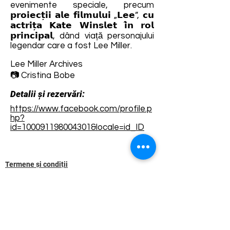
evenimente speciale, precum
𝗽𝗿𝗼𝗶𝗲𝗰𝘁̦𝗶𝗶 𝗮𝗹𝗲 𝗳𝗶𝗹𝗺𝘂𝗹𝘂𝗶 „𝗟𝗲𝗲”, 𝗰𝘂
𝗮𝗰𝘁𝗿𝗶𝘁̦𝗮 𝗞𝗮𝘁𝗲 𝗪𝗶𝗻𝘀𝗹𝗲𝘁 𝗶̂𝗻 𝗿𝗼𝗹
𝗽𝗿𝗶𝗻𝗰𝗶𝗽𝗮𝗹, dând viață personajului
legendar care a fost Lee Miller.
Lee Miller Archives
📷 Cristina Bobe
Detalii și rezervări:
https://www.facebook.com/profile.p
hp?
id=100091198004301&locale=id_ID
Termene și condiții
Dezvoltarea destinației de ecoturism Colinele
Transilvaniei este finanțată prin intermediul programului
„Green Entrepreneurship – Dezvoltarea Destinațiilor de
Ecoturism din România”, un program comun al
Romanian-American Foundation
și
Fundația pentru
Parteneriat
, susținut de
Asociația de Ecoturism din
România
.