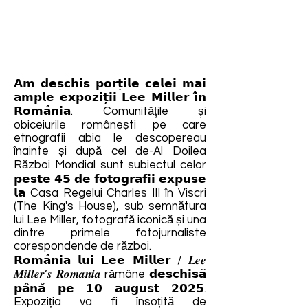
𝗔𝗺 𝗱𝗲𝘀𝗰𝗵𝗶𝘀 𝗽𝗼𝗿𝘁̦𝗶𝗹𝗲 𝗰𝗲𝗹𝗲𝗶 𝗺𝗮𝗶
𝗮𝗺𝗽𝗹𝗲 𝗲𝘅𝗽𝗼𝘇𝗶𝘁̦𝗶𝗶 𝗟𝗲𝗲 𝗠𝗶𝗹𝗹𝗲𝗿 𝗶̂𝗻
𝗥𝗼𝗺𝗮̂𝗻𝗶𝗮. Comunitățile și
obiceiurile românești pe care
etnografii abia le descopereau
înainte și după cel de-Al Doilea
Război Mondial sunt subiectul celor
𝗽𝗲𝘀𝘁𝗲 𝟰𝟱 𝗱𝗲 𝗳𝗼𝘁𝗼𝗴𝗿𝗮𝗳𝗶𝗶 𝗲𝘅𝗽𝘂𝘀𝗲
𝗹𝗮 Casa Regelui Charles III în Viscri
(The King's House), sub semnătura
lui Lee Miller, fotografă iconică și una
dintre primele fotojurnaliste
corespondende de război.
𝗥𝗼𝗺𝗮̂𝗻𝗶𝗮 𝗹𝘂𝗶 𝗟𝗲𝗲 𝗠𝗶𝗹𝗹𝗲𝗿 / 𝑳𝒆𝒆
𝑴𝒊𝒍𝒍𝒆𝒓’𝒔 𝑹𝒐𝒎𝒂𝒏𝒊𝒂 rămâne 𝗱𝗲𝘀𝗰𝗵𝗶𝘀𝗮̆
𝗽𝗮̂𝗻𝗮̆ 𝗽𝗲 𝟭𝟬 𝗮𝘂𝗴𝘂𝘀𝘁 𝟮𝟬𝟮𝟱.
Expoziția va fi însoțită de