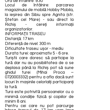
Ora de întâlnire: 9.30
Locul de întâlnire: parcarea
magazinului de mobilă Hobby Mobila,
la ieșirea din Sibiu spre Agnita (str.
Ștefan cel Mare) - sau direct la
Richiș - cereți informații
organizatorilor.
INFORMAȚII TRASEU
Distanță: 17 km
Diferență de nivel: 300 m
Dificultate traseu: ușor - mediu
Durata turei: aproximativ 5 - 6 ore.
Turiștii care doresc să participe la
tură dar nu au posibilitatea de a se
deplasa până la Richiș pot să sune
ghidul turei (Mihai Proca –
0720003332)
pentru a afla dacă sunt
locuri în mașinile celorlalți participanți
la tură.
Tura este potrivită persoanelor cu o
minimă condiție fizică și copiilor de
minim 8 ani.
Pentru cei care nu pot parcurge