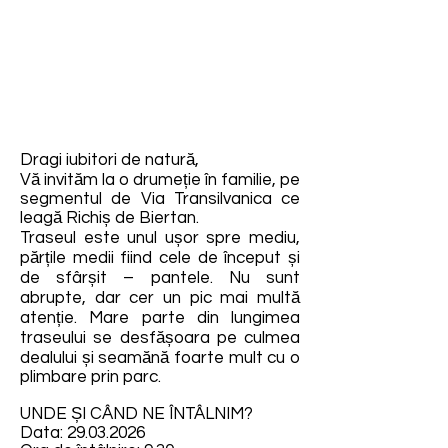
Dragi iubitori de natură,
Vă invităm la o drumeție în familie, pe
segmentul de Via Transilvanica ce
leagă Richiș de Biertan.
Traseul este unul ușor spre mediu,
părțile medii fiind cele de început și
de sfârșit – pantele. Nu sunt
abrupte, dar cer un pic mai multă
atenție. Mare parte din lungimea
traseului se desfășoara pe culmea
dealului și seamănă foarte mult cu o
plimbare prin parc.
UNDE ȘI CÂND NE ÎNTÂLNIM?
Data:
29.03.2026