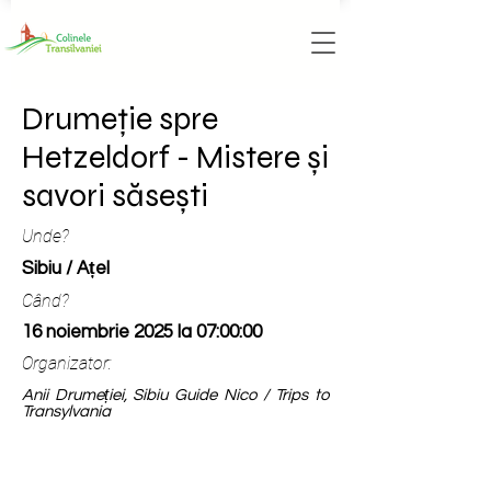
Drumeție spre
Hetzeldorf - Mistere și
savori săsești
Unde?
Sibiu / Ațel
Când?
16 noiembrie 2025 la 07:00:00
Organizator:
Anii Drumeției, Sibiu Guide Nico / Trips to
Transylvania