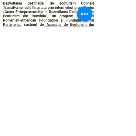
Dezvoltarea destinației de ecoturism Colinele
Transilvaniei este finanțată prin intermediul programului
„Green Entrepreneurship – Dezvoltarea Destinațiilor de
Ecoturism din România”, un program comun al
Romanian-American Foundation
și
Fundația pentru
Parteneriat
, susținut de
Asociația de Ecoturism din
România
.
Politica de Confidențialitate
Angajamentul de sustenabilitate
© 2024 de WPI și Colinele Transilvaniei.
Creat cu Wix.com
Contact :
contact@colinele-transilvaniei.ro
transylvanianhighlands@gmail.com
Secțiune doar pentru membrii
Rețelei de ecoturism