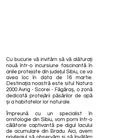
Cu bucurie vă invităm să vă alăturați
nouă într-o incursiune fascinantă în
ariile protejate din județul Sibiu, ce va
avea loc în data de 16 martie.
Destinația noastră este situl Natura
2000 Avrig - Scorei - Făgăraș, o zonă
dedicată protejării păsărilor de apă
și a habitatelor lor naturale.
Împreună cu un specialist în
ornitologie din Sibiu, vom porni într-o
călătorie captivantă pe digul lacului
de acumulare din Bradu. Aici, avem
privilegiul să observăm și să învățăm