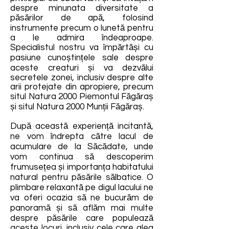
despre minunata diversitate a
păsărilor de apă, folosind
instrumente precum o lunetă pentru
a le admira îndeaproape.
Specialistul nostru va împărtăși cu
pasiune cunoștințele sale despre
aceste creaturi și va dezvălui
secretele zonei, inclusiv despre alte
arii protejate din apropiere, precum
situl Natura 2000 Piemontul Făgăraș
și situl Natura 2000 Munții Făgăraș.
După această experiență incitantă,
ne vom îndrepta către lacul de
acumulare de la Săcădate, unde
vom continua să descoperim
frumusețea și importanța habitatului
natural pentru păsările sălbatice. O
plimbare relaxantă pe digul lacului ne
va oferi ocazia să ne bucurăm de
panoramă și să aflăm mai multe
despre păsările care populează
aceste locuri, inclusiv cele care aleg