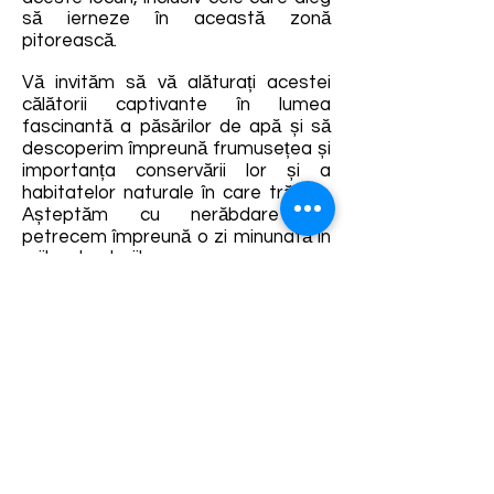
să ierneze în această zonă
pitorească.
Vă invităm să vă alăturați acestei
călătorii captivante în lumea
fascinantă a păsărilor de apă și să
descoperim împreună frumusețea și
importanța conservării lor și a
habitatelor naturale în care trăiesc.
Așteptăm cu nerăbdare să
petrecem împreună o zi minunată în
mijlocul naturii!
Detalii și rezervări:
https://fb.me/e/2TCtvFsES
Termene și condiții
Dezvoltarea destinației de ecoturism Colinele
Transilvaniei este finanțată prin intermediul programului
„Green Entrepreneurship – Dezvoltarea Destinațiilor de
Ecoturism din România”, un program comun al
Romanian-American Foundation
și
Fundația pentru