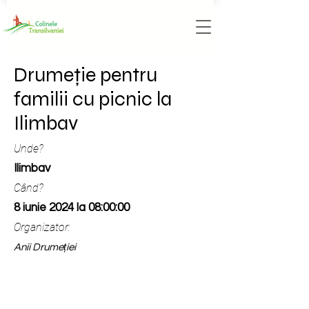
Drumeție pentru
familii cu picnic la
Ilimbav
Unde?
Ilimbav
Când?
8 iunie 2024 la 08:00:00
Organizator:
Anii Drumeției