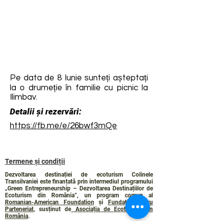
Pe data de 8 Iunie sunteți așteptați
la o drumeție în familie cu picnic la
Ilimbav.
Detalii și rezervări:
https://fb.me/e/26bwf3mQe
Termene și condiții
Dezvoltarea destinației de ecoturism Colinele
Transilvaniei este finanțată prin intermediul programului
„Green Entrepreneurship – Dezvoltarea Destinațiilor de
Ecoturism din România”, un program comun al
Romanian-American Foundation
și
Fundația pentru
Parteneriat
, susținut de
Asociația de Ecoturism din
România
.