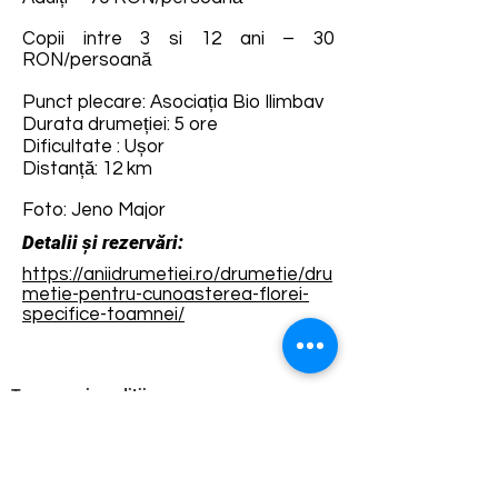
Copii intre 3 si 12 ani – 30
RON/persoană
Punct plecare: Asociația Bio Ilimbav
Durata drumeției: 5 ore
Dificultate : Ușor
Distanță: 12 km
Foto: Jeno Major
Detalii și rezervări:
https://aniidrumetiei.ro/drumetie/dru
metie-pentru-cunoasterea-florei-
specifice-toamnei/
Termene și condiții
Dezvoltarea destinației de ecoturism Colinele
Transilvaniei este finanțată prin intermediul programului
„Green Entrepreneurship – Dezvoltarea Destinațiilor de
Ecoturism din România”, un program comun al
Romanian-American Foundation
și
Fundația pentru