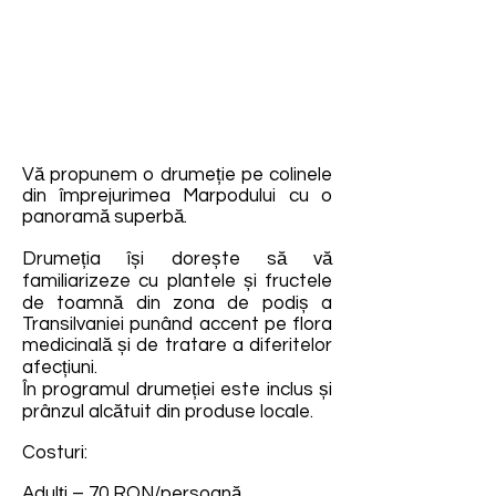
Vă propunem o drumeție pe colinele
din împrejurimea Marpodului cu o
panoramă superbă.
Drumeția își dorește să vă
familiarizeze cu plantele și fructele
de toamnă din zona de podiș a
Transilvaniei punând accent pe flora
medicinală și de tratare a diferitelor
afecțiuni.
În programul drumeției este inclus și
prânzul alcătuit din produse locale.
Costuri:
Adulți – 70 RON/persoană