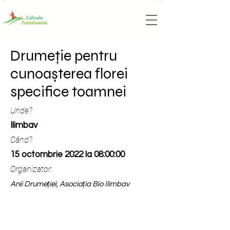
Drumeție pentru
cunoașterea florei
specifice toamnei
Unde?
Ilimbav
Când?
15 octombrie 2022 la 08:00:00
Organizator:
Anii Drumeției, Asociația Bio Ilimbav