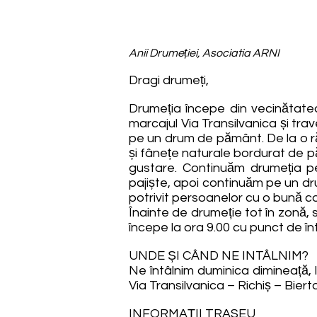
Anii Drumeției, Asociatia ARNI
Dragi drumeți,
Drumeția începe din vecinătatea
marcajul Via Transilvanica și tra
pe un drum de pământ. De la o răs
și fânețe naturale bordurat de 
gustare. Continuăm drumeția p
pajiște, apoi continuăm pe un dru
potrivit persoanelor cu o bună cond
Înainte de drumeție tot în zonă
începe la ora 9.00 cu punct de înt
UNDE ȘI CÂND NE INTÂLNIM?
Ne întâlnim duminica dimineață, 
Via Transilvanica – Richiș – Biert
INFORMAȚII TRASEU