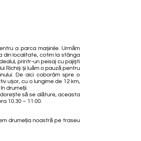
 pentru a parca mașinile. Urmăm
a din localitate, cotim la stânga
lul, printr-un peisaj cu pajiști
i Richiș și luăm o pauză pentru
nului. De aici coborâm spre o
tiv ușor, cu o lungime de 12 km,
în drumeții.
 dorește să se alăture, aceasta
ora 10.30 – 11.00.
cepem drumeția noastră pe traseu