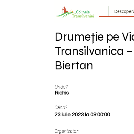
Descoper
Drumeție pe Vi
Transilvanica –
Biertan
Unde?
Richis
Când?
23 iulie 2023 la 08:00:00
Organizator: