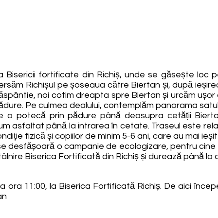
 Bisericii fortificate din Richiș, unde se găsește loc
versăm Richișul pe șoseaua către Biertan și, după ieșire
pântie, noi cotim dreapta spre Biertan și urcăm ușor dea
pădure. Pe culmea dealului, contemplăm panorama satulu
e o potecă prin pădure până deasupra cetății Bierta
m asfaltat până la intrarea în cetate. Traseul este rela
iție fizică și copiilor de minim 5-6 ani, care au mai ieșit 
, se desfășoară o campanie de ecologizare, pentru cine
âlnire Biserica Fortificată din Richiș și durează până la 
la ora 11:00, la Biserica Fortificată Richiș. De aici în
an