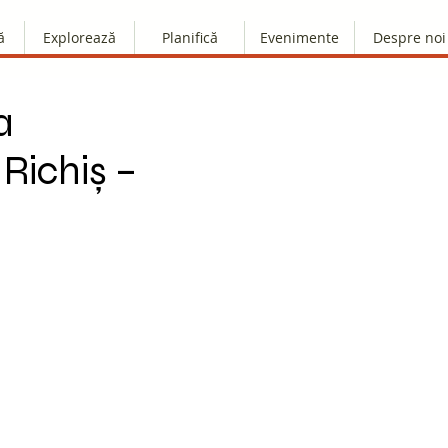
ă
Explorează
Planifică
Evenimente
Despre noi
a
 Richiș –