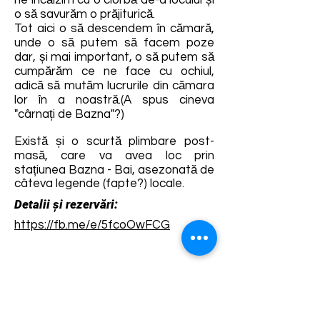
ne încălzim cu o ciorbă de-a locului și
o să savurăm o prăjiturică.
Tot aici o să descendem în cămară,
unde o să putem să facem poze
dar, și mai important, o să putem să
cumpărăm ce ne face cu ochiul,
adică să mutăm lucrurile din cămara
lor în a noastră.(A spus cineva
"cârnați de Bazna"?)
Există și o scurtă plimbare post-
masă, care va avea loc prin
stațiunea Bazna - Bai, asezonată de
câteva legende (fapte?) locale.
Detalii și rezervări:
https://fb.me/e/5fcoOwFCG
Termene și condiții
Dezvoltarea destinației de ecoturism Colinele
Transilvaniei este finanțată prin intermediul programului
„Green Entrepreneurship – Dezvoltarea Destinațiilor de