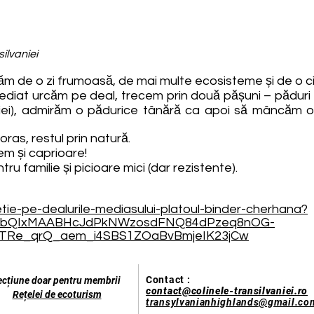
ilvaniei
ăm de o zi frumoasă, de mai multe ecosisteme și de o c
imediat urcăm pe deal, trecem prin două pășuni – pădur
vaniei), admirăm o pădurice tânără ca apoi să mâncăm o
 oras, restul prin natură.
m și caprioare!
tru familie și picioare mici (dar rezistente).
tie-pe-dealurile-mediasului-platoul-binder-cherhana?
A2FlbQIxMAABHcJdPkNWzosdFNQ84dPzeq8nOG-
TRe_qrQ_aem_i4SBS1ZOaBvBmjeIK23jCw
Contact :
ecțiune doar pentru membrii
contact@colinele-transilvaniei.ro
Rețelei de ecoturism
transylvanianhighlands@gmail.co