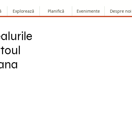
ă
Explorează
Planifică
Evenimente
Despre noi
alurile
toul
hana