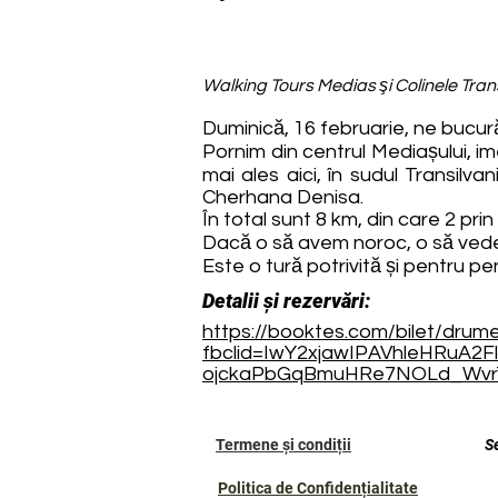
Walking Tours Medias şi Colinele Trans
Duminică, 16 februarie, ne bucur
Pornim din centrul Mediașului, 
mai ales aici, în sudul Transil
Cherhana Denisa.
În total sunt 8 km, din care 2 prin
Dacă o să avem noroc, o să vede
Este o tură potrivită și pentru pen
Detalii și rezervări:
https://booktes.com/bilet/drume
fbclid=IwY2xjawIPAVhleHRu
ojckaPbGqBmuHRe7NOLd_Wvr
Termene și condiții
S
Politica de Confidențialitate