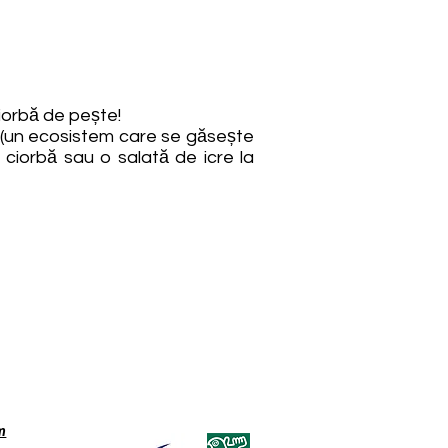
iorbă de pește!
i (un ecosistem care se găsește
 ciorbă sau o salată de icre la
m