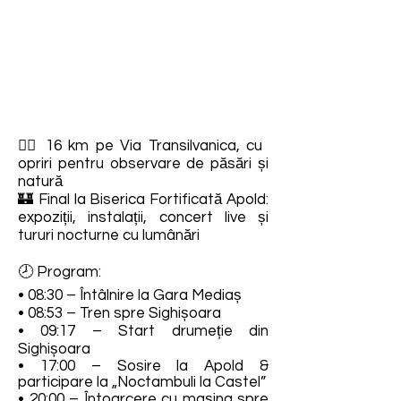
🚶‍♀️ 16 km pe Via Transilvanica, cu
opriri pentru observare de păsări și
natură
🏰 Final la Biserica Fortificată Apold:
expoziții, instalații, concert live și
tururi nocturne cu lumânări
🕗 Program:
• 08:30 – Întâlnire la Gara Mediaș
• 08:53 – Tren spre Sighișoara
• 09:17 – Start drumeție din
Sighișoara
• 17:00 – Sosire la Apold &
participare la „Noctambuli la Castel”
• 20:00 – Întoarcere cu mașina spre