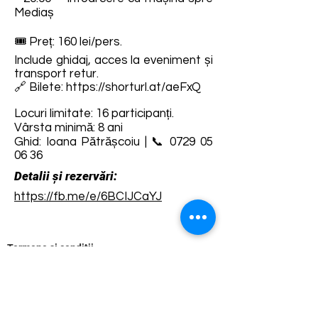
Mediaș
🎟️ Preț: 160 lei/pers.
Include ghidaj, acces la eveniment și
transport retur.
🔗 Bilete:
https://shorturl.at/aeFxQ
Locuri limitate: 16 participanți.
Vârsta minimă: 8 ani
Ghid: Ioana Pătrășcoiu | 📞
0729 05
06 36
Detalii și rezervări:
https://fb.me/e/6BCIJCaYJ
Termene și condiții
Dezvoltarea destinației de ecoturism Colinele
Transilvaniei este finanțată prin intermediul programului
„Green Entrepreneurship – Dezvoltarea Destinațiilor de
Ecoturism din România”, un program comun al
Romanian-American Foundation
și
Fundația pentru
Parteneriat
, susținut de
Asociația de Ecoturism din