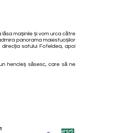
 lăsa mașinile și vom urca către
om admira panorama maiestuoșilor
direcția satului Fofeldea, apoi
 un hencleș săsesc, care să ne
m