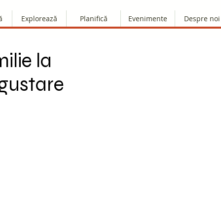
ă
Explorează
Planifică
Evenimente
Despre noi
ilie la
gustare