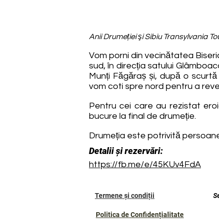
Anii Drumeției şi Sibiu Transylvania T
Vom porni din vecinătatea Biseric
sud, în direcția satului Glâmboa
Munți Făgăraș și, după o scurtă
vom coti spre nord pentru a reve
Pentru cei care au rezistat ero
bucure la final de drumeție.
Drumeția este potrivită persoanelo
Detalii și rezervări:
https://fb.me/e/45KUv4FdA
Termene și condiții
S
Politica de Confidențialitate