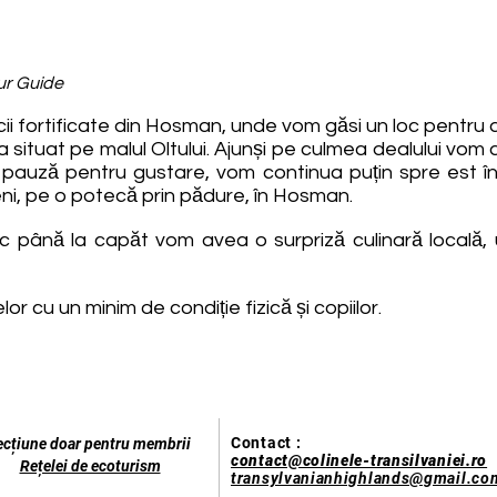
our Guide
ii fortificate din Hosman, unde vom găsi un loc pentru a
ca situat pe malul Oltului. Ajunși pe culmea dealului v
 pauză pentru gustare, vom continua puțin spre est în 
ni, pe o potecă prin pădure, în Hosman.
ic până la capăt vom avea o surpriză culinară locală,
r cu un minim de condiție fizică și copiilor.
Contact :
ecțiune doar pentru membrii
contact@colinele-transilvaniei.ro
Rețelei de ecoturism
transylvanianhighlands@gmail.co