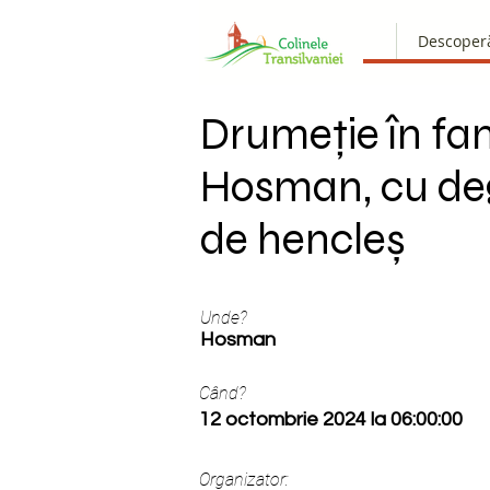
Descoper
Drumeție în fam
Hosman, cu de
de hencleș
Unde?
Hosman
Când?
12 octombrie 2024 la 06:00:00
Organizator: