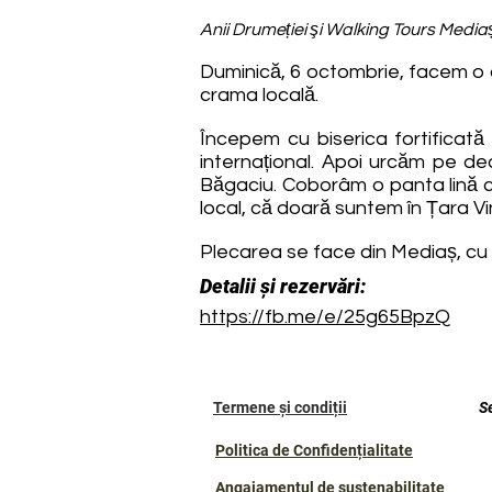
Anii Drumeției şi Walking Tours Media
Duminică, 6 octombrie, facem o dr
crama locală.
Începem cu biserica fortificată 
internațional. Apoi urcăm pe dea
Băgaciu. Coborâm o panta lină ca
local, că doară suntem în Țara Vin
Plecarea se face din Mediaș, cu 
Detalii și rezervări:
https://fb.me/e/25g65BpzQ
Termene și condiții
S
Politica de Confidențialitate
Angajamentul de sustenabilitate