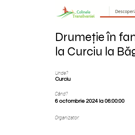
Descoper
Drumeție în fam
la Curciu la Bă
Unde?
Curciu
Când?
6 octombrie 2024 la 06:00:00
Organizator: