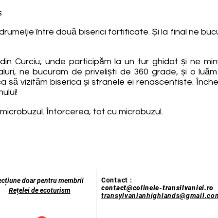
ș
umeție între două biserici fortificate. Și la final ne b
din Curciu, unde participăm la un tur ghidat și ne minu
luri, ne bucuram de priveliști de 360 grade, și o luăm 
 să vizităm biserica și stranele ei renascentiste. Înch
ului!
microbuzul. Întorcerea, tot cu microbuzul.
Contact :
ecțiune doar pentru membrii
contact@colinele-transilvaniei.ro
Rețelei de ecoturism
transylvanianhighlands@gmail.co