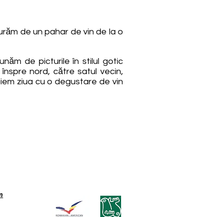
ucurăm de un pahar de vin de la o
năm de picturile în stilul gotic
înspre nord, către satul vecin,
eiem ziua cu o degustare de vin
m