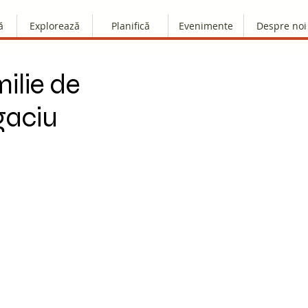
ă
Explorează
Planifică
Evenimente
Despre noi
ilie de
gaciu