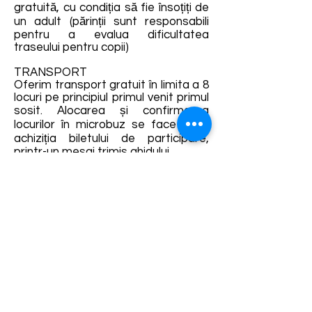
gratuită, cu condiția să fie însoțiți de
un adult (părinții sunt responsabili
pentru a evalua dificultatea
traseului pentru copii)
TRANSPORT
Oferim transport gratuit în limita a 8
locuri pe principiul primul venit primul
sosit. Alocarea și confirmarea
locurilor în microbuz se face după
achiziția biletului de participare,
printr-un mesaj trimis ghidului.
Detalii și rezervări:
https://fb.me/e/2RKbbGioM
Termene și condiții
Dezvoltarea destinației de ecoturism Colinele
Transilvaniei este finanțată prin intermediul programului
„Green Entrepreneurship – Dezvoltarea Destinațiilor de
Ecoturism din România”, un program comun al
Romanian-American Foundation
și
Fundația pentru
Parteneriat
, susținut de
Asociația de Ecoturism din