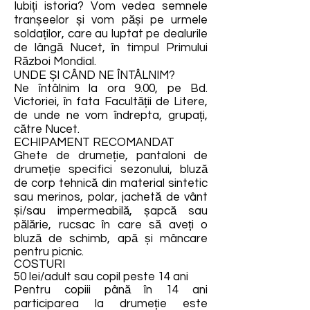
Iubiți istoria? Vom vedea semnele
tranșeelor și vom păși pe urmele
soldaților, care au luptat pe dealurile
de lângă Nucet, în timpul Primului
Război Mondial.
UNDE ȘI CÂND NE ÎNTÂLNIM?
Ne întâlnim la ora 9.00, pe Bd.
Victoriei, în fata Facultății de Litere,
de unde ne vom îndrepta, grupați,
către Nucet.
ECHIPAMENT RECOMANDAT
Ghete de drumeție, pantaloni de
drumeție specifici sezonului, bluză
de corp tehnică din material sintetic
sau merinos, polar, jachetă de vânt
și/sau impermeabilă, șapcă sau
pălărie, rucsac în care să aveți o
bluză de schimb, apă și mâncare
pentru picnic.
COSTURI
50 lei/adult sau copil peste 14 ani
Pentru copiii până în 14 ani
participarea la drumeție este