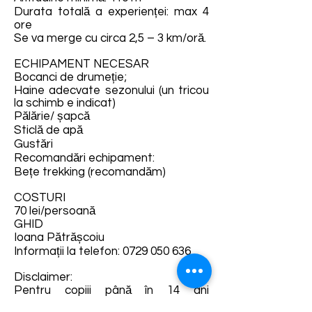
Durata totală a experienței: max 4
ore
Se va merge cu circa 2,5 – 3 km/oră.
ECHIPAMENT NECESAR
Bocanci de drumeție;
Haine adecvate sezonului (un tricou
la schimb e indicat)
Pălărie/ șapcă
Sticlă de apă
Gustări
Recomandări echipament:
Bețe trekking (recomandăm)
COSTURI
70 lei/persoană
GHID
Ioana Pătrășcoiu
Informații la telefon:
0729 050 636
Disclaimer:
Pentru copiii până în 14 ani
participarea la drumeție este