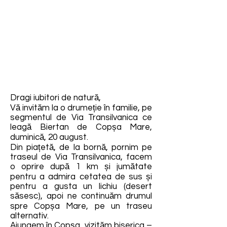
Dragi iubitori de natură,
Vă invităm la o drumeție în familie, pe
segmentul de Via Transilvanica ce
leagă Biertan de Copșa Mare,
duminică, 20 august.
Din piațetă, de la bornă, pornim pe
traseul de Via Transilvanica, facem
o oprire după 1 km și jumătate
pentru a admira cetatea de sus și
pentru a gusta un lichiu (desert
săsesc), apoi ne continuăm drumul
spre Copșa Mare, pe un traseu
alternativ.
Ajungem în Copșa, vizităm biserica –