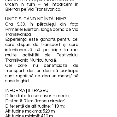
urcăm în turn – ne întoarcem în
Biertan pe Via Transilvanica.
UNDE ȘI CÂND NE ÎNTÂLNIM?
Ora 9.30, în părculețul din fața
Primăriei Biertan, lângă borna de Via
Transilvanica.
Experiența este gândită pentru cei
care dispun de transport și care
intenționează să participe la mai
multe activități ale Festivalului
Transilvania Multiculturală.
Cei care nu beneficiază de
transport dar ar dori să participe
sunt rugați să ne dea un mesaj/ să
sune la ghid
INFORMAȚII TRASEU
Dificultate traseu: ușor – mediu;
Distanță: 7 km (traseu circular)
Diferență de altitudine: 119 m;
Altitudine maxima: 529 m
Altitudine minimă: 410 m