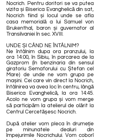
Nocrich. Pentru doritori se va putea
vizita și Biserica Evanghelică din sat,
Nocrich fiind și locul unde se afla
casa memorială a lui Samuel von
Brukenthal, baron și guvernator al
Transilvaniei în sec. XVIII.
UNDE ȘI CÂND NE ÎNTÂLNIM?
Ne întâlnim dupa ora pranzului, la
ora 14:00, în Sibiu, în parcarea de la
Gazprom (în benzinaria din sensul
giratoriu Semaforului cu Ștefan cel
Mare) de unde ne vom grupa pe
mașini. Cei care vin direct la Nocrich,
întâlnirea va avea loc în centru, lângă
Biserica Evanghelică, la ora 14:45.
Acolo ne vom grupa și vom merge
să participăm la atelierul de olărit la
Centrul Cercetășesc Nocrich.
După atelier vom pleca în drumeție
pe minunatele dealuri din
împejurimile Nocrichului. Vom coborî