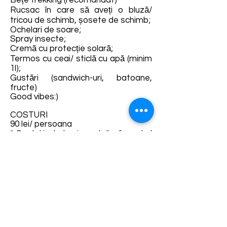
Bețe trekking (recomandat)
Rucsac în care să aveți o bluză/
tricou de schimb, șosete de schimb;
Ochelari de soare;
Spray insecte;
Cremă cu protecție solară;
Termos cu ceai/ sticlă cu apă (minim
1l);
Gustări (sandwich-uri, batoane,
fructe)
Good vibes:)
COSTURI
90 lei/ persoana
* Costul include și un atelier în cadrul
programului Ceramica de Nocrich al
Centrului Cercetășesc Nocrich,
accesibil de la mic la mare.
GHID
𝐆𝐡𝐢𝐝: Claudia Popelca – ghid
național și voluntar aspirant
Salvamont
𝗣𝗮𝗿𝘁𝗲𝗻𝗲𝗿 𝗹𝗼𝗰𝗮𝗹: Centrul