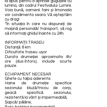
la apus pentru a aprinde guguțele cu
lumina, din cadrul Festivalului Luminii.
Voia bună, oamenii faini și limonada
vor condimenta seara. Vă așteptăm
cu drag!
*În situația în care nu dispuneți de
mașină personală/ transport, vă rog
să informați ghidul înainte cu 24h.
INFORMAȚII TRASEU
Distanță: 8 km
Dificultate traseu: ușor
Durata drumeției: aproximativ 4h/
ore (dus-întors), include scurte
pauze.
ECHIPAMENT NECESAR
Ghete cu talpa aderenta
Haine de drumeție specifice
sezonului: bluză/tricou de corp,
geacă specifică sezonului,
rezistentă la vânt și impermeabilă;
Șapcă/ pălărie;