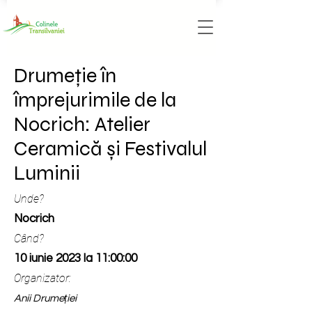
Drumeție în
împrejurimile de la
Nocrich: Atelier
Ceramică și Festivalul
Luminii
Unde?
Nocrich
Când?
10 iunie 2023 la 11:00:00
Organizator:
Anii Drumeției