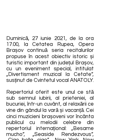
Duminică, 27 iunie 2021, de la ora
17.00, la Cetatea Rupea, Opera
Brașov continuă seria recitalurilor
propuse în acest obiectiv istoric și
turistic important din județul Brașov,
cu un eveniment special, intitulat
„Divertisment muzical la Cetate”,
susținut de Cvintetul vocal ANATOLY.
Repertoriul oferit este unul ce stă
sub semnul iubirii, al prieteniei, al
bucuriei, într-un cuvânt, al relaxării ce
vine din gândul la vară și vacanță. Cei
cinci muzicieni brașoveni vor încânta
publicul cu melodii celebre din
repertoriul internațional: „Besame
mucho”, „Seaside Rendezvous”,