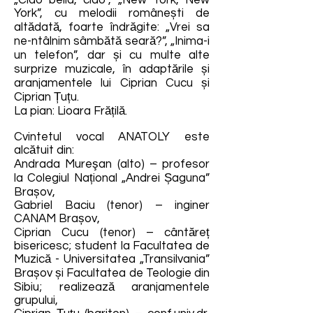
„Ciao bella, ciao”, „New York, New
York”, cu melodii românești de
altădată, foarte îndrăgite: „Vrei sa
ne-ntâlnim sâmbătă seară?”, „Inima-i
un telefon”, dar și cu multe alte
surprize muzicale, în adaptările și
aranjamentele lui Ciprian Cucu și
Ciprian Țuțu.
La pian: Lioara Frățilă.
Cvintetul vocal ANATOLY este
alcătuit din:
Andrada Mureşan (alto) – profesor
la Colegiul Național „Andrei Șaguna”
Brașov,
Gabriel Baciu (tenor) – inginer
CANAM Brașov,
Ciprian Cucu (tenor) – cântăreț
bisericesc; student la Facultatea de
Muzică - Universitatea „Transilvania”
Brașov și Facultatea de Teologie din
Sibiu; realizează aranjamentele
grupului,