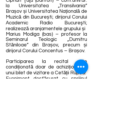
Ciprian Ţuţu (bariton) – conf.univ.dr.
la Universitatea „Transilvania”
Brașov și Universitatea Națională de
Muzică din București; dirijorul Corului
Academic Radio Bucureşti;
realizează aranjamentele grupului și
Marius Modiga (bas) – profesor la
Seminarul Teologic „Dumitru
Stăniloae” din Brașov, precum și
dirijorul Corului Concentus – Brașov.
Participarea la recital este
condiționată doar de achiziționarea
unui bilet de vizitare a Cetății Rupea!
Eveniment desfăşurat cu sprijinul
Primăriei Municipiului Braşov.
Detalii și rezervări:
https://fb.me/e/134ZKxuKc
Termene și condiții