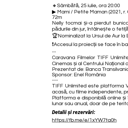
🔸Sâmbătă, 25 iulie, ora 20:00
▶ Mami / Petite Maman (2021, r.
72m
Nelly tocmai și-a pierdut bunica
pădurile din jur, întâlnește o fet
🏆Nominalizat la Ursul de Aur la 
❗Accesul la proiecții se face în b
--
Caravana Filmelor TIFF Unlimite
Cinemas și al Centrului Național 
Prezentat de: Banca Transilvani
Sponsor: Enel România
---
TIFF Unlimited este platforma Vo
acasă, cu filme independente, pr
Platforma e disponibilă online și
lunar sau anual, doar de pe terit
Detalii și rezervări:
https://fb.me/e/1xYW7ta0h