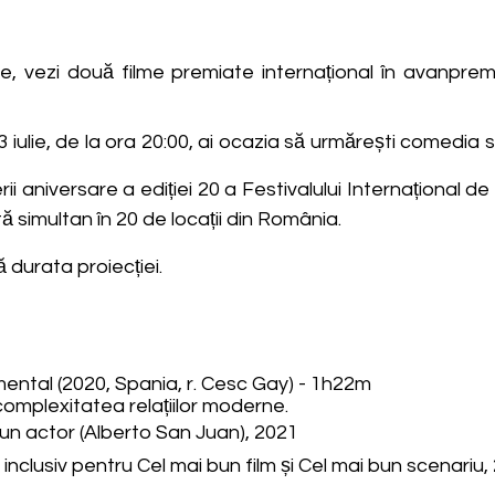
ulie, vezi două filme premiate internațional în avanprem
23 iulie, de la ora 20:00, ai ocazia să urmărești comedia
aniversare a ediției 20 a Festivalului Internațional de F
 simultan în 20 de locații din România.
 durata proiecției.
mental (2020, Spania, r. Cesc Gay) - 1h22m
omplexitatea relațiilor moderne.
un actor (Alberto San Juan), 2021
 inclusiv pentru Cel mai bun film și Cel mai bun scenariu,