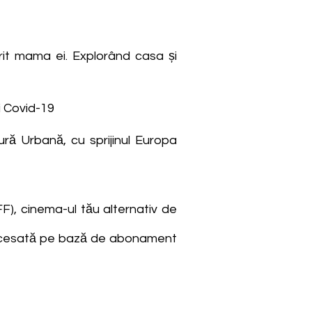
lărit mama ei. Explorând casa și
ii Covid-19
ură Urbană, cu sprijinul Europa
FF), cinema-ul tău alternativ de
fi accesată pe bază de abonament