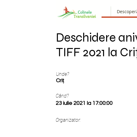
Descoper
Deschidere ani
TIFF 2021 la Cri
Unde?
Criț
Când?
23 iulie 2021 la 17:00:00
Organizator: