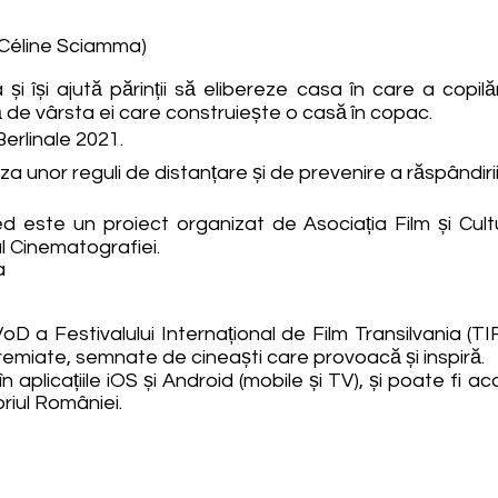
 Céline Sciamma)
 și își ajută părinții să elibereze casa în care a copi
iță de vârsta ei care construiește o casă în copac.
Berlinale 2021.
aza unor reguli de distanțare și de prevenire a răspândir
d este un proiect organizat de Asociația Film și Cult
al Cinematografiei.
a
D a Festivalului Internațional de Film Transilvania (TI
emiate, semnate de cineaști care provoacă și inspiră.
 în aplicațiile iOS și Android (mobile și TV), și poate 
oriul României.