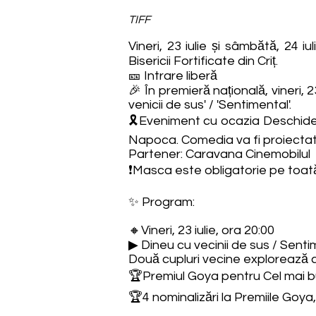
TIFF
Vineri, 23 iulie și sâmbătă, 24 i
Bisericii Fortificate din Criț.
🎫 Intrare liberă
🎉 În premieră națională, vineri, 
venicii de sus' / 'Sentimental'.
🎗Eveniment cu ocazia Deschiderii 
Napoca. Comedia va fi proiectată
Partener: Caravana Cinemobilul
❗Masca este obligatorie pe toată
✨ Program:
🔸Vineri, 23 iulie, ora 20:00
▶ Dineu cu vecinii de sus / Senti
Două cupluri vecine explorează c
🏆Premiul Goya pentru Cel mai b
🏆4 nominalizări la Premiile Goya,