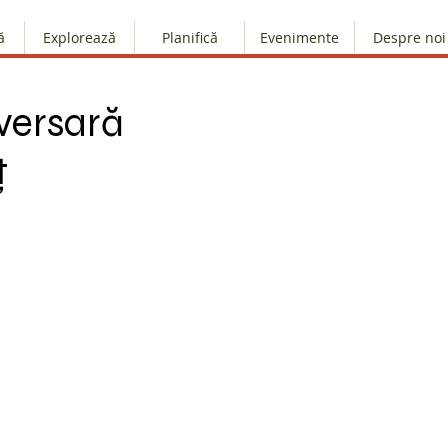
ă
Explorează
Planifică
Evenimente
Despre noi
versară
ț