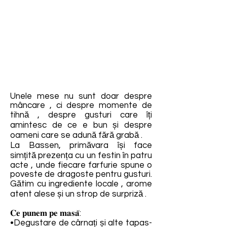
Unele mese nu sunt doar despre
mâncare , ci despre momente de
tihnă , despre gusturi care îți
amintesc de ce e bun și despre
oameni care se adună fără grabă .
La Bassen, primăvara își face
simțită prezența cu un festin în patru
acte , unde fiecare farfurie spune o
poveste de dragoste pentru gusturi.
Gătim cu ingrediente locale , arome
atent alese și un strop de surpriză .
𝐂𝐞 𝐩𝐮𝐧𝐞𝐦 𝐩𝐞 𝐦𝐚𝐬𝐚̆:
•Degustare de cârnați și alte tapas-