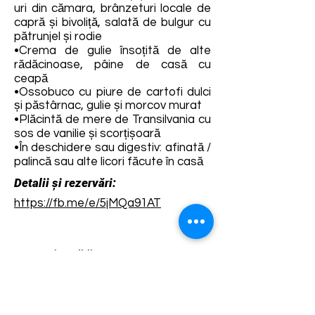
uri din cămara, brânzeturi locale de
capră și bivoliță, salată de bulgur cu
pătrunjel și rodie
•Crema de gulie însoțită de alte
rădăcinoase, pâine de casă cu
ceapă
•Ossobuco cu piure de cartofi dulci
și păstârnac, gulie și morcov murat
•Plăcintă de mere de Transilvania cu
sos de vanilie și scorțișoară
•În deschidere sau digestiv: afinată /
palincă sau alte licori făcute în casă
Detalii și rezervări:
https://fb.me/e/5jMQa91AT
Termene și condiții
Dezvoltarea destinației de ecoturism Colinele
Transilvaniei este finanțată prin intermediul programului
„Green Entrepreneurship – Dezvoltarea Destinațiilor de
Ecoturism din România”, un program comun al
Romanian-American Foundation
și
Fundația pentru