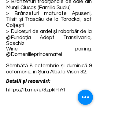
> Brânzeturi tradiționale de oaie din
Munții Ciucaș (Familia Suciu)
> Brânzeturi maturate Apuseni,
Tilsit și Trascău de la Torockoi, sat
Colțești
> Dulcețuri de ardei și rabarbăr de la
@Fundația Adept Transilvania,
Saschiz
Wine pairing:
@Domeniileprincematei
Sâmbătă 8 octombrie și duminică 9
octombrie, în Șura Albă la Viscri 32.
Detalii și rezervări:
https://fb.me/e/3zpklFhYl
Termene și condiții
Dezvoltarea destinației de ecoturism Colinele
Transilvaniei este finanțată prin intermediul programului
„Green Entrepreneurship – Dezvoltarea Destinațiilor de
Ecoturism din România”, un program comun al