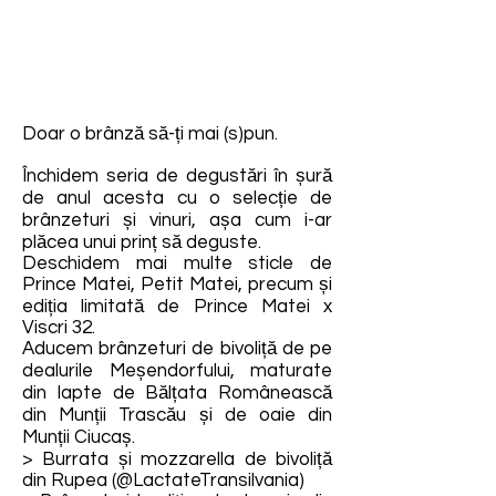
Doar o brânză să-ți mai (s)pun.
Închidem seria de degustări în șură
de anul acesta cu o selecție de
brânzeturi și vinuri, așa cum i-ar
plăcea unui prinț să deguste.
Deschidem mai multe sticle de
Prince Matei, Petit Matei, precum și
ediția limitată de Prince Matei x
Viscri 32.
Aducem brânzeturi de bivoliță de pe
dealurile Meșendorfului, maturate
din lapte de Bălțata Românească
din Munții Trascău și de oaie din
Munții Ciucaș.
> Burrata și mozzarella de bivoliță
din Rupea (@LactateTransilvania)