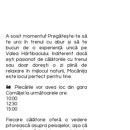
A sosit momentul! Pregătește-te să
te urci în trenul cu abur și să te
bucuri de o experiență unică pe
Valea Hârtibaciului. Indiferent dacă
ești pasionat de călătoriile cu trenul
sau doar dorești o zi plină de
relaxare în mijlocul naturii, Mocănița
este locul perfect pentru tine.
🚂 Plecările vor avea loc din gara
Cornățel la următoarele ore:
10:00
12:30
15:00
Fiecare călătorie oferă o vedere
pitorească asupra peisajelor, așa că