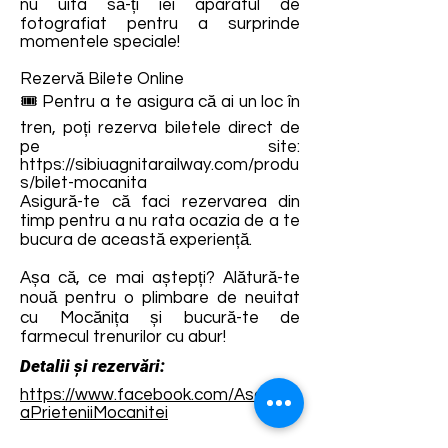
nu uita să-ți iei aparatul de
fotografiat pentru a surprinde
momentele speciale!
Rezervă Bilete Online
🎟️ Pentru a te asigura că ai un loc în
tren, poți rezerva biletele direct de
pe site:
https://sibiuagnitarailway.com/produ
s/bilet-mocanita
Asigură-te că faci rezervarea din
timp pentru a nu rata ocazia de a te
bucura de această experiență.
Așa că, ce mai aștepți? Alătură-te
nouă pentru o plimbare de neuitat
cu Mocănița și bucură-te de
farmecul trenurilor cu abur!
Detalii și rezervări:
https://www.facebook.com/Asociati
aPrieteniiMocanitei