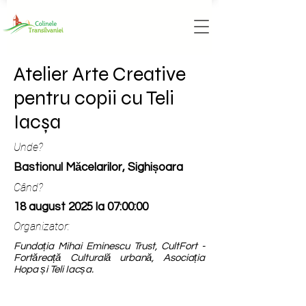
Atelier Arte Creative
pentru copii cu Teli
Iacșa
Unde?
Bastionul Măcelarilor, Sighișoara
Când?
18 august 2025 la 07:00:00
Organizator:
Fundația Mihai Eminescu Trust, CultFort -
Fortăreață Culturală urbană, Asociația
Hopa și Teli Iacșa.