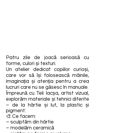
Patru zile de joacă serioasă cu
forme, culori și texturi.
Un atelier dedicat copiilor curioși,
care vor să își folosească mâinile,
imaginația și atenția pentru a crea
lucruri care nu se găsesc în manuale.
Împreună cu Teli Iacșa, artist vizual,
explorăm materiale și tehnici diferite
– de la hârtie și lut, la plastic și
pigment:
🎨 Ce facem:
– sculptăm din hârtie
– modelăm ceramică