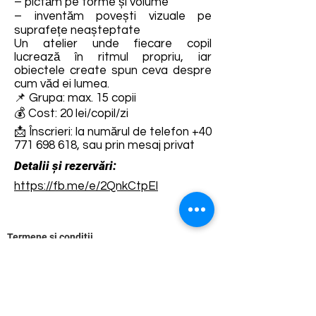
– pictăm pe forme și volume
– inventăm povești vizuale pe
suprafețe neașteptate
Un atelier unde fiecare copil
lucrează în ritmul propriu, iar
obiectele create spun ceva despre
cum văd ei lumea.
📌 Grupa: max. 15 copii
💰 Cost: 20 lei/copil/zi
📩 Înscrieri: la numărul de telefon
+40
771 698 618
, sau prin mesaj privat
Detalii și rezervări:
https://fb.me/e/2QnkCtpEl
Termene și condiții
Dezvoltarea destinației de ecoturism Colinele
Transilvaniei este finanțată prin intermediul programului
„Green Entrepreneurship – Dezvoltarea Destinațiilor de
Ecoturism din România”, un program comun al
Romanian-American Foundation
și
Fundația pentru
Parteneriat
, susținut de
Asociația de Ecoturism din
România
.