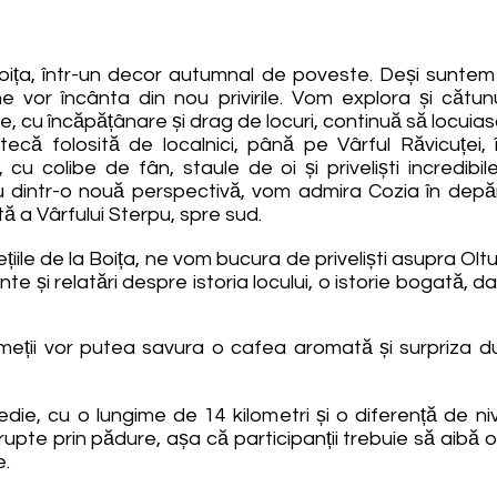
oița, într-un decor autumnal de poveste. Deși suntem î
e vor încânta din nou privirile. Vom explora și cătu
e, cu încăpățânare și drag de locuri, continuă să locuiasc
ă folosită de localnici, până pe Vârful Răvicuței, în
, cu colibe de fân, staule de oi și priveliști incredibi
dintr-o nouă perspectivă, vom admira Cozia în depărt
ă a Vârfului Sterpu, spre sud.
le de la Boița, ne vom bucura de priveliști asupra Oltului
e și relatări despre istoria locului, o istorie bogată, dat
meții vor putea savura o cafea aromată și surpriza d
die, cu o lungime de 14 kilometri și o diferență de niv
pte prin pădure, așa că participanții trebuie să aibă o 
e.