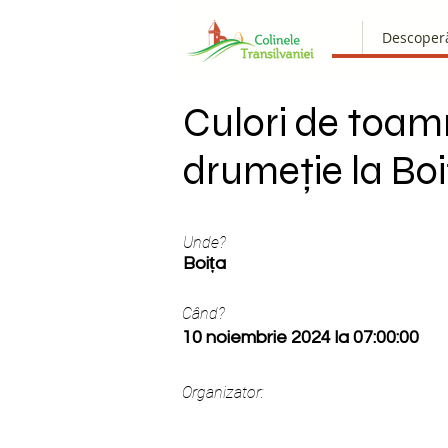
Descoper
Culori de toam
drumeție la Boi
Unde?
Boița
Când?
10 noiembrie 2024 la 07:00:00
Organizator: