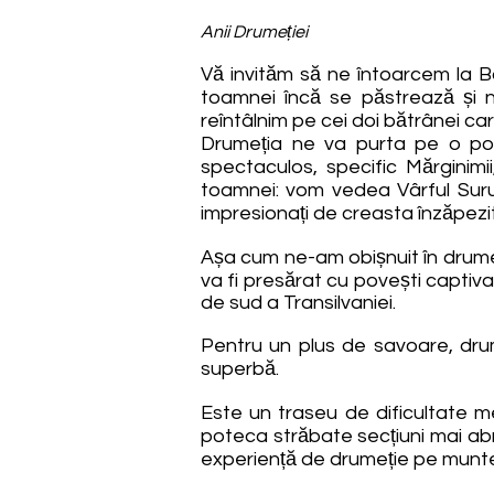
Anii Drumeției
Vă invităm să ne întoarcem la B
toamnei încă se păstrează și n
reîntâlnim pe cei doi bătrânei car
Drumeția ne va purta pe o potec
spectaculos, specific Mărginimii
toamnei: vom vedea Vârful Suru 
impresionați de creasta înzăpezit
Așa cum ne-am obișnuit în drumeții
va fi presărat cu povești captivant
de sud a Transilvaniei.
Pentru un plus de savoare, dru
superbă.
Este un traseu de dificultate me
poteca străbate secțiuni mai abru
experiență de drumeție pe munt