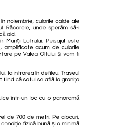
n noiembrie, culorile calde ale
nul Răcorele, unde sperăm să-i
ă aici.
 Munții Lotrului. Peisajul este
le, amplificate acum de culorile
are pe Valea Oltului și vom fi
, la intrarea în defileu. Traseul
 fiind că satul se află la granița
ulce într-un loc cu o panoramă
el de 700 de metri. Pe alocuri,
condiție fizică bună și o minimă