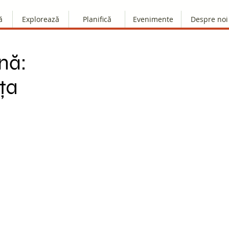
ă
Explorează
Planifică
Evenimente
Despre noi
nă:
ța