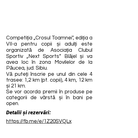
Competiția „Crosul Toamnei", ediția a
VII-a pentru copii și adulți este
organizată de Asociația Clubul
Sportiv „Next Sports” Blăjel și va
avea loc în zona Movilelor de la
Păucea, jud. Sibiu.
Vă puteți înscrie pe unul din cele 4
trasee: 1,2 km (pt. copii), 4 km, 12 km
și 21 km.
Se vor acorda premii în produse pe
categorii de vârstă și în bani pe
open.
Detalii și rezervări:
https://fb.me/e/1Z20SVQLx