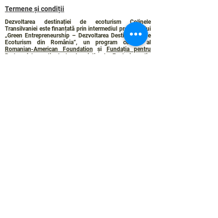
Termene și condiții
Dezvoltarea destinației de ecoturism Colinele
Transilvaniei este finanțată prin intermediul programului
„Green Entrepreneurship – Dezvoltarea Destinațiilor de
Ecoturism din România”, un program comun al
Romanian-American Foundation
și
Fundația pentru
Parteneriat
, susținut de
Asociația de Ecoturism din
România
.
Politica de Confidențialitate
Angajamentul de sustenabilitate
© 2024 de WPI și Colinele Transilvaniei.
Creat cu Wix.com
Contact :
contact@colinele-transilvaniei.ro
transylvanianhighlands@gmail.com
Secțiune doar pentru membrii