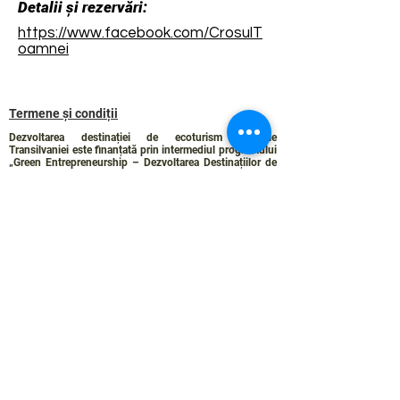
Detalii și rezervări:
https://www.facebook.com/CrosulT
oamnei
Termene și condiții
Dezvoltarea destinației de ecoturism Colinele
Transilvaniei este finanțată prin intermediul programului
„Green Entrepreneurship – Dezvoltarea Destinațiilor de
Ecoturism din România”, un program comun al
Romanian-American Foundation
și
Fundația pentru
Parteneriat
, susținut de
Asociația de Ecoturism din
România
.
Politica de Confidențialitate
Angajamentul de sustenabilitate
© 2024 de WPI și Colinele Transilvaniei.
Creat cu Wix.com