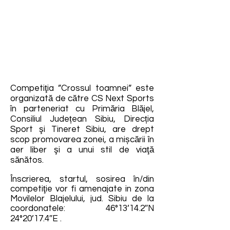
Competiţia ”Crossul toamnei” este
organizată de către CS Next Sports
în parteneriat cu Primăria Blăjel,
Consiliul Județean Sibiu, Direcția
Sport şi Tineret Sibiu, are drept
scop promovarea zonei, a mișcării în
aer liber şi a unui stil de viaţă
sănătos.
Înscrierea, startul, sosirea în/din
competiţie vor fi amenajate in zona
Movilelor Blajelului, jud. Sibiu de la
coordonatele: 46°13’14.2″N
24°20’17.4″E .