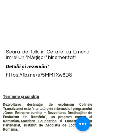
Seara de folk in Cetate cu Emeric
Imre! Un "Mărțișor" binemeritat!
Detalii și rezervări:
https://fb.me/e/5MM1Xw8D8
Termene și condiții
Dezvoltarea destinației de ecoturism Colinele
Transilvaniei este finanțată prin intermediul programului
„Green Entrepreneurship – Dezvoltarea Destinațiilor de
Ecoturism din România”, un program comun al
Romanian-American Foundation
și
Fundația pentru
Parteneriat
, susținut de
Asociația de Ecoturism din
România
.