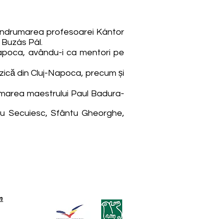
b îndrumarea profesoarei Kántor
 Buzás Pál.
Napoca, avându-i ca mentori pe
uzică din Cluj-Napoca, precum și
rumarea maestrului Paul Badura-
heiu Secuiesc, Sfântu Gheorghe,
m