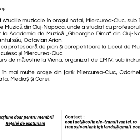
ny
t studiile muzicale în orașul natal, Miercurea-Ciuc, su
 de Muzică din Cluj-Napoca, unde a studiat cu profesorul
lizat la Academia de Muzică „Gheorghe Dima” din Cluj-
ntul său, Octavian Arion.
at ca profesoară de pian și corepetitoare la Liceul de M
ecuiesc și Miercurea-Ciuc.
 curs de măiestrie la Viena, organizat de EMIV, sub înd
aluri în mai multe orașe din țară: Miercurea-Ciuc, Odor
ta, Mediaș și Carei.
Contact :
ecțiune doar pentru membrii
contact@colinele-transilvaniei.ro
Rețelei de ecoturism
transylvanianhighlands@gmail.co