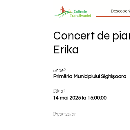
Descoper
Concert de pia
Erika
Unde?
Primăria Municipiului Sighișoara
Când?
14 mai 2025 la 15:00:00
Organizator: