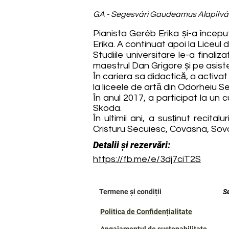
GA - Segesvári Gaudeamus Alapítvá
Pianista Geréb Erika și-a începu
Erika. A continuat apoi la Liceul
Studiile universitare le-a fina
maestrul Dan Grigore și pe asiste
În cariera sa didactică, a activ
la liceele de artă din Odorheiu S
În anul 2017, a participat la un
Skoda.
În ultimii ani, a susținut recit
Cristuru Secuiesc, Covasna, Sova
Detalii și rezervări:
https://fb.me/e/3dj7ciT2S
Termene și condiții
S
Politica de Confidențialitate