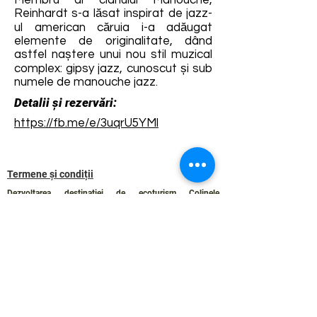
Membru al clanului Manouche,
Reinhardt s-a lăsat inspirat de jazz-
ul american căruia i-a adăugat
elemente de originalitate, dând
astfel naștere unui nou stil muzical
complex: gipsy jazz, cunoscut și sub
numele de manouche jazz.
Detalii și rezervări:
https://fb.me/e/3uqrU5YMl
Termene și condiții
Dezvoltarea destinației de ecoturism Colinele
Transilvaniei este finanțată prin intermediul programului
„Green Entrepreneurship – Dezvoltarea Destinațiilor de
Ecoturism din România”, un program comun al
Romanian-American Foundation
și
Fundația pentru
Parteneriat
, susținut de
Asociația de Ecoturism din
România
.