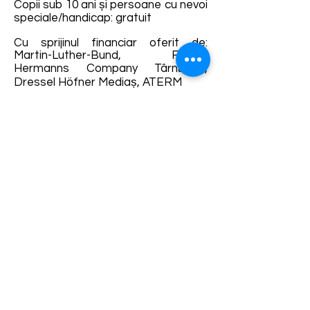
Copii sub 10 ani și persoane cu nevoi
speciale/handicap: gratuit
Cu sprijinul financiar oferit de:
Martin-Luther-Bund, FDGR,
Hermanns Company Târnăveni,
Dressel Höfner Mediaș, ATERM
Parteneri media: Mediaș News,
Nova TV Mediaș, Radio Mediaș,
Colinele Transilvaniei, Walking Tours
Mediaș, I Love Mediaș
Mit finanzieller Untertützung: Martin-
Luther-Bund, DFDR, Hermanns
Company Sankt Martin, Dressel
Höfner Mediasch, ATERM
Medien Partner: Mediaș News, Nova
TV Mediaș, Radio Mediaș, Colinele
Transilvaniei, Walking Tours Mediaș, I
Love Mediaș
Vă rugăm să urmăriți știrile și
noutățile postate pe pagina
Orgelsommer Mediaş în cazul unor
posibile schimbări.