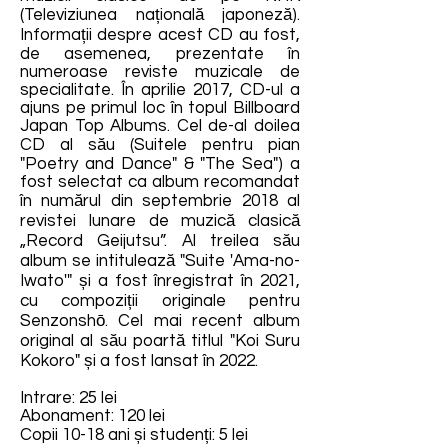
(Televiziunea națională japoneză).
Informații despre acest CD au fost,
de asemenea, prezentate în
numeroase reviste muzicale de
specialitate. În aprilie 2017, CD-ul a
ajuns pe primul loc în topul Billboard
Japan Top Albums. Cel de-al doilea
CD al său (Suitele pentru pian
"Poetry and Dance" & "The Sea") a
fost selectat ca album recomandat
în numărul din septembrie 2018 al
revistei lunare de muzică clasică
„Record Geijutsu”. Al treilea său
album se intitulează "Suite 'Ama-no-
Iwato'" și a fost înregistrat în 2021,
cu compoziții originale pentru
Senzonshō. Cel mai recent album
original al său poartă titlul "Koi Suru
Kokoro" și a fost lansat în 2022.
Intrare: 25 lei
Abonament: 120 lei
Copii 10-18 ani și studenți: 5 lei