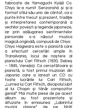
fabricate de Yamaguchi Kyūjō Co.
Chiyo le-a numit Senzonshō și și-a
format stilul său unic de cântat, ca o
punte între trecut și prezent, tradiție
și interpretarea contemporană a
vechilor povești și legende japoneze,
iar prin adăugarea sentimentelor
personale s-a născut muzica
magică originală, compusă de Chiyo.
Chiyo Hagiwara este o pianistă care
a efectuat cercetări ample în
Transilvania, locul de naștere al
pianistului Carl Filtsch (1830, Sebeș
– 1845, Veneția). Ca cercetătoare și
pianistă, a fost primul muzician din
Japonia care a lansat un CD cu
toate lucrările lui Carl Filtsch,
„Lumea lui Carl Filtsch, discipolul iubit
al lui Chopin și tânăr compozitor
genial”. Mai multe piese de pe acest
album au fost prezentate și
difuzate în emisiunea „Labirintul
muzicii clasice” de pe NHK