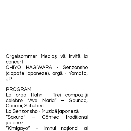
Orgelsommer Mediaș vă invită la
concert
CHIYO HAGIWARA - Senzonshō
(clopote japoneze), orgă - Yamato,
JP
PROGRAM
La orga Hahn - Trei compoziții
celebre “Ave Maria” – Gounod,
Caccini, Schubert
La Senzonshō - Muzică japoneză
“Sakura“ – Cântec tradițional
japonez
“Kimigayo” – Imnul național al