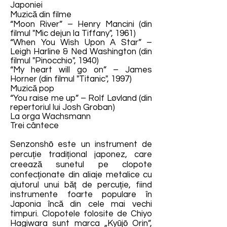
Japoniei
Muzică din filme
“Moon River” – Henry Mancini (din
filmul "Mic dejun la Tiffany", 1961)
“When You Wish Upon A Star” –
Leigh Harline & Ned Washington (din
filmul "Pinocchio", 1940)
“My heart will go on” – James
Horner (din filmul "Titanic", 1997)
Muzică pop
“You raise me up” – Rolf Løvland (din
repertoriul lui Josh Groban)
La orga Wachsmann
Trei cântece
Senzonshō este un instrument de
percuție tradițional japonez, care
creează sunetul pe clopote
confecționate din aliaje metalice cu
ajutorul unui băț de percuție, fiind
instrumente foarte populare în
Japonia încă din cele mai vechi
timpuri. Clopotele folosite de Chiyo
Hagiwara sunt marca „Kyūjō Orin”,