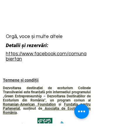
Orgă, voce și multe altele
Detalii și rezervări:
https://www.facebook.com/comuna
biertan
Termene și condiții
Dezvoltarea destinației de ecoturism Colinele
Transilvaniei este finanțată prin intermediul programului
„Green Entrepreneurship – Dezvoltarea Destinațiilor de
Ecoturism din România”, un program comun al
Romanian-American Foundation
și
Fundația pentru
Parteneriat
, susținut de
Asociația de Ecoturism din
România
.