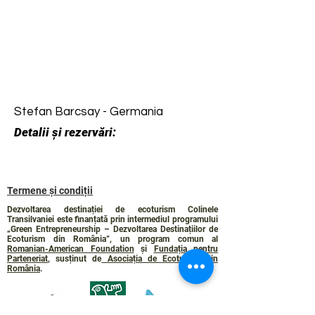
Stefan Barcsay - Germania
Detalii și rezervări:
Termene și condiții
Dezvoltarea destinației de ecoturism Colinele
Transilvaniei este finanțată prin intermediul programului
„Green Entrepreneurship – Dezvoltarea Destinațiilor de
Ecoturism din România”, un program comun al
Romanian-American Foundation
și
Fundația pentru
Parteneriat
, susținut de
Asociația de Ecoturism din
România
.