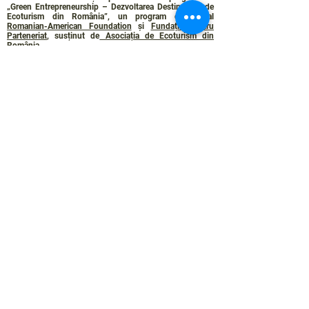
„Green Entrepreneurship – Dezvoltarea Destinațiilor de
Ecoturism din România”, un program comun al
Romanian-American Foundation
și
Fundația pentru
Parteneriat
, susținut de
Asociația de Ecoturism din
România
.
Politica de Confidențialitate
Angajamentul de sustenabilitate
© 2024 de WPI și Colinele Transilvaniei.
Creat cu Wix.com
Contact :
contact@colinele-transilvaniei.ro
transylvanianhighlands@gmail.com
Secțiune doar pentru membrii
Rețelei de ecoturism
Autentificare