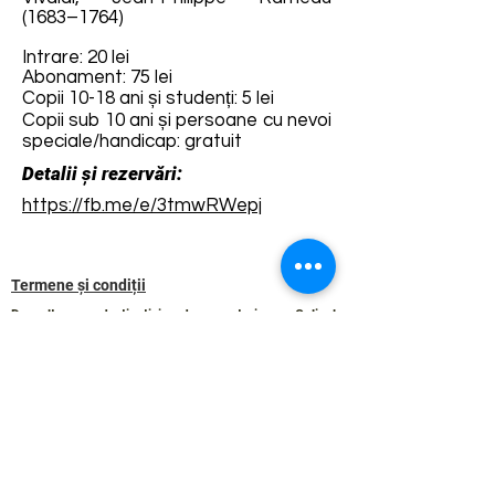
(1683–1764)
Intrare: 20 lei
Abonament: 75 lei
Copii 10-18 ani și studenți: 5 lei
Copii sub 10 ani și persoane cu nevoi
speciale/handicap: gratuit
Detalii și rezervări:
https://fb.me/e/3tmwRWepj
Termene și condiții
Dezvoltarea destinației de ecoturism Colinele
Transilvaniei este finanțată prin intermediul programului
„Green Entrepreneurship – Dezvoltarea Destinațiilor de
Ecoturism din România”, un program comun al
Romanian-American Foundation
și
Fundația pentru
Parteneriat
, susținut de
Asociația de Ecoturism din
România
.