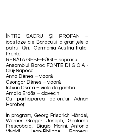
ÎNTRE SACRU ȘI PROFAN –
ipostaze ale Barocului la granițele a
patru țări: Germania-Austria-Italia-
Franța
RENÁTA GEBE-FÜGI – soprană
Ansamblul Baroc FONTE DI GIOIA -
Cluj-Napoca
Anna Dénes – vioară
Csongor Dénes – vioară
István Csata – viola da gamba
Amalia Erdős – clavecin
Cu participarea actorului Adrian
Horobeț
În program, Georg Friedrich Händel,
Werner Gregor Joseph, Girolamo
Frescobaldi, Biagio Marini, Antonio
Vivaldi, Jean-Philippe Rameau