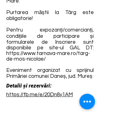
Mare.
Purtarea măștii la Târg este
obligatorie!
Pentru expozanți/comercianți,
condițiile de participare și
formularele de înscriere sunt
disponibile pe site-ul GAL DT:
https://www.tarnava-mare.ro/targ-
de-mos-nicolae/
Eveniment organizat cu sprijinul
Primăriei comunei Daneș, jud. Mureș
Detalii și rezervări:
https://fb.me/e/20Dn8y1AM
Termene și condiții
Dezvoltarea destinației de ecoturism Colinele
Transilvaniei este finanțată prin intermediul programului
„Green Entrepreneurship – Dezvoltarea Destinațiilor de
Ecoturism din România”, un program comun al