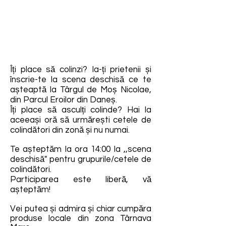
Îți place să colinzi? Ia-ți prietenii și
înscrie-te la scena deschisă ce te
așteaptă la Târgul de Moș Nicolae,
din Parcul Eroilor din Daneș.
Îți place să asculți colinde? Hai la
aceeași oră să urmărești cetele de
colindători din zonă și nu numai.
Te așteptăm la ora 14:00 la ,,scena
deschisă" pentru grupurile/cetele de
colindători.
Participarea este liberă, vă
așteptăm!
Vei putea și admira și chiar cumpăra
produse locale din zona Târnava