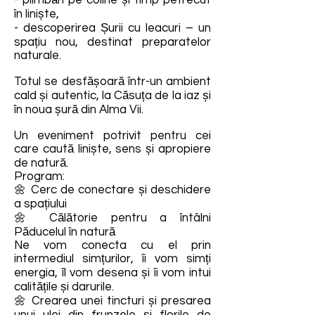
- plimbări pe coline și timp petrecut
în liniște,
- descoperirea Șurii cu leacuri – un
spațiu nou, destinat preparatelor
naturale.
Totul se desfășoară într-un ambient
cald și autentic, la Căsuța de la iaz și
în noua șură din Alma Vii.
Un eveniment potrivit pentru cei
care caută liniște, sens și apropiere
de natură.
Program:
🌼 Cerc de conectare și deschidere
a spațiului
🌼 Călătorie pentru a întâlni
Păducelul în natură
Ne vom conecta cu el prin
intermediul simțurilor, îi vom simți
energia, îl vom desena și îi vom intui
calitățile și darurile.
🌼 Crearea unei tincturi și presarea