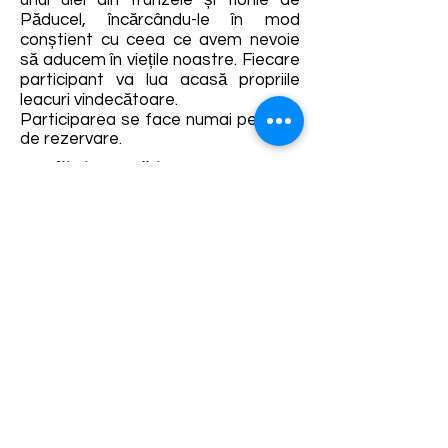
unui ulei din frunzele și florile de
Păducel, încărcându-le în mod
conștient cu ceea ce avem nevoie
să aducem în viețile noastre. Fiecare
participant va lua acasă propriile
leacuri vindecătoare.
Participarea se face numai pe bază
de rezervare.
Detalii și rezervări:
https://fb.me/e/67ZH5S0ZU
Termene și condiții
Dezvoltarea destinației de ecoturism Colinele
Transilvaniei este finanțată prin intermediul programului
„Green Entrepreneurship – Dezvoltarea Destinațiilor de
Ecoturism din România”, un program comun al
Romanian-American Foundation
și
Fundația pentru
Parteneriat
, susținut de
Asociația de Ecoturism din
România
.