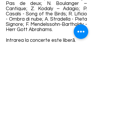
Pas de deux; N. Boulanger –
Cantique; Z. Kodaly – Adagio; P.
Casals - Song of the Birds; R. Lificio
- Ombra di nube; A. Stradella - Pieta
Signore; F. Mendelssohn-Bartholdy -
Herr Gott Abrahams.
Intrarea la concerte este liberă.
Detalii și rezervări:
Termene și condiții
Dezvoltarea destinației de ecoturism Colinele
Transilvaniei este finanțată prin intermediul programului
„Green Entrepreneurship – Dezvoltarea Destinațiilor de
Ecoturism din România”, un program comun al
Romanian-American Foundation
și
Fundația pentru
Parteneriat
, susținut de
Asociația de Ecoturism din
România
.