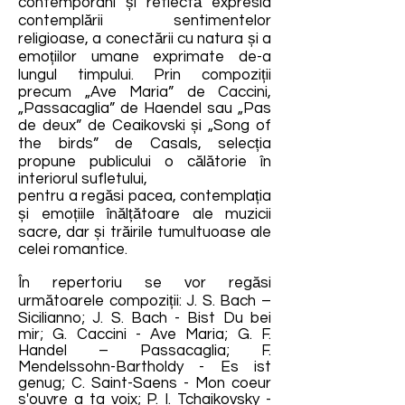
contemporani și reflectă expresia
contemplării sentimentelor
religioase, a conectării cu natura și a
emoțiilor umane exprimate de-a
lungul timpului. Prin compoziții
precum „Ave Maria” de Caccini,
„Passacaglia” de Haendel sau „Pas
de deux” de Ceaikovski și „Song of
the birds” de Casals, selecția
propune publicului o călătorie în
interiorul sufletului,
pentru a regăsi pacea, contemplația
și emoțiile înălțătoare ale muzicii
sacre, dar și trăirile tumultuoase ale
celei romantice.
În repertoriu se vor regăsi
următoarele compoziții: J. S. Bach –
Sicilianno; J. S. Bach - Bist Du bei
mir; G. Caccini - Ave Maria; G. F.
Handel – Passacaglia; F.
Mendelssohn-Bartholdy - Es ist
genug; C. Saint-Saens - Mon coeur
s'ouvre a ta voix; P. I. Tchaikovsky -