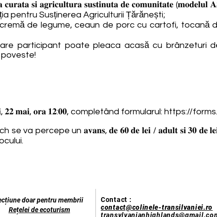
𝐫𝐞𝐚 𝐜𝐮𝐫𝐚𝐭𝐚 𝐬𝐢 𝐚𝐠𝐫𝐢𝐜𝐮𝐥𝐭𝐮𝐫𝐚 𝐬𝐮𝐬𝐭𝐢𝐧𝐮𝐭𝐚 𝐝𝐞 𝐜𝐨𝐦𝐮𝐧𝐢𝐭𝐚𝐭𝐞
ția pentru Susținerea Agriculturii Țărănești;
𝐫𝐚𝐧𝐳: supă cremă de legume, ceaun de porc cu cartofi, toc
𝐧𝐭𝐮𝐥𝐮𝐢: fiecare participant poate pleaca acasă cu brânzet
e poveste!
𝐢, 𝟐𝟐 𝐦𝐚𝐢, 𝐨𝐫𝐚 𝟏𝟐:𝟎𝟎, completând formularul:
https://form
percepe un 𝐚𝐯𝐚𝐧𝐬, 𝐝𝐞 𝟔𝟎 𝐝𝐞 𝐥𝐞𝐢 / 𝐚𝐝𝐮𝐥𝐭 𝐬𝐢 𝟑𝟎 𝐝𝐞 𝐥
ocului.
Contact :
ecțiune doar pentru membrii
contact@colinele-transilvaniei.ro
Rețelei de ecoturism
transylvanianhighlands@gmail.co