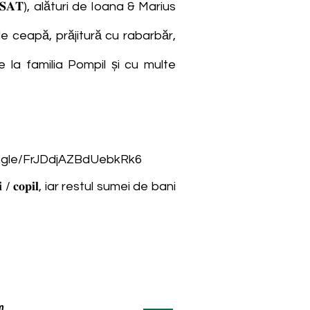
 (𝐦𝐨𝐝𝐞𝐥𝐮𝐥 𝐀𝐒𝐀𝐓), alături de Ioana & Marius
ană de ceapă, prăjitură cu rabarbăr,
uri de la familia Pompil și cu multe
s.gle/FrJDdjAZBdUebkRk6
𝐞𝐢 / 𝐜𝐨𝐩𝐢𝐥, iar restul sumei de bani
m