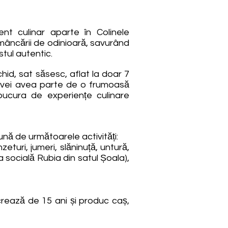
nt culinar aparte în Colinele
tul mâncării de odinioară, savurând
stul autentic.
Valchid, sat săsesc, aflat la doar 7
e vei avea parte de o frumoasă
 bucura de experiențe culinare
eună de următoarele activități:
urite brânzeturi, jumeri, slăninuță, untură,
 socială Rubia din satul Șoala),
, care lucrează de 15 ani și produc caș,