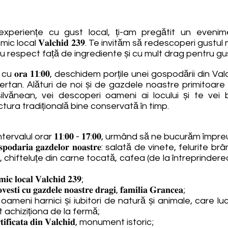
xperiențe cu gust local, ți-am pregătit un evenime
ic local 𝐕𝐚𝐥𝐜𝐡𝐢𝐝 𝟐𝟑𝟗. Te invităm să redescoperi gus
 cu respect față de ingrediente și cu mult drag pentru gu
nd cu 𝐨𝐫𝐚 𝟏𝟏:𝟎𝟎, deschidem porțile unei gospodării din 
rtan. Alături de noi și de gazdele noastre primitoar
nsilvănean, vei descoperi oameni ai locului și te vei
ctura tradițională bine conservată în timp.
rvalul orar 𝟏𝟏:𝟎𝟎 - 𝟏𝟕:𝟎𝟎, urmând să ne bucurăm împr
𝐧 𝐠𝐨𝐬𝐩𝐨𝐝𝐚𝐫𝐢𝐚 𝐠𝐚𝐳𝐝𝐞𝐥𝐨𝐫 𝐧𝐨𝐚𝐬𝐭𝐫𝐞: salată de vinete, fel
chifteluțe din carne tocată, cafea (de la întreprinderea
𝐢𝐜 𝐥𝐨𝐜𝐚𝐥 𝐕𝐚𝐥𝐜𝐡𝐢𝐝 𝟐𝟑𝟗;
𝐯𝐞𝐬𝐭𝐢 𝐜𝐮 𝐠𝐚𝐳𝐝𝐞𝐥𝐞 𝐧𝐨𝐚𝐬𝐭𝐫𝐞 𝐝𝐫𝐚𝐠𝐢, 𝐟𝐚𝐦𝐢𝐥𝐢𝐚 𝐆𝐫𝐚𝐧𝐜𝐞𝐚;
𝐢𝐞𝐢 𝐏𝐨𝐦𝐩𝐢𝐥, oameni harnici și iubitori de natură și animale
achiziționa de la fermă;
𝐚 𝐟𝐨𝐫𝐭𝐢𝐟𝐢𝐜𝐚𝐭𝐚 𝐝𝐢𝐧 𝐕𝐚𝐥𝐜𝐡𝐢𝐝, monument istoric;