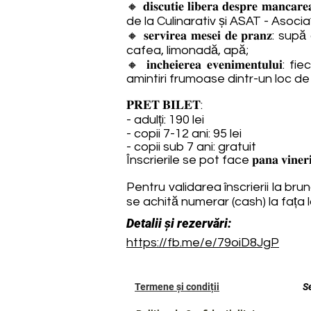
🔸 𝐝𝐢𝐬𝐜𝐮𝐭𝐢𝐞 𝐥𝐢𝐛𝐞𝐫𝐚 𝐝𝐞𝐬𝐩𝐫𝐞 𝐦𝐚𝐧𝐜
de la Culinarativ și ASAT - Asocia
🔸 𝐬𝐞𝐫𝐯𝐢𝐫𝐞𝐚 𝐦𝐞𝐬𝐞𝐢 𝐝𝐞 
cafea, limonadă, apă;
🔸 𝐢𝐧𝐜𝐡𝐞𝐢𝐞𝐫𝐞𝐚 𝐞𝐯𝐞𝐧𝐢𝐦
amintiri frumoase dintr-un loc d
𝐏𝐑𝐄𝐓 𝐁𝐈𝐋𝐄𝐓:
- adulți: 190 lei
- copii 7-12 ani: 95 lei
- copii sub 7 ani: gratuit
Înscrierile se pot face 𝐩𝐚𝐧𝐚 𝐯𝐢𝐧𝐞𝐫
Pentru validarea înscrierii la brunch se va 
se achită numerar (cash) la fața l
Detalii și rezervări:
https://fb.me/e/79oiD8JgP
Termene și condiții
S