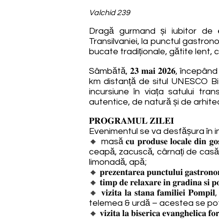
Valchid 239
Dragă gurmand și iubitor de e
Transilvaniei, la punctul gastronom
bucate tradiționale, gătite lent,
Sâmbătă, 𝟐𝟑 𝐦𝐚𝐢 𝟐𝟎𝟐𝟔, începâ
km distanță de situl UNESCO Bie
incursiune în viața satului tra
autentice, de natură și de arhite
𝐏𝐑𝐎𝐆𝐑𝐀𝐌𝐔𝐋 𝐙𝐈𝐋𝐄𝐈
Evenimentul se va desfășura în inte
🔸 masă 𝐜𝐮 𝐩𝐫𝐨𝐝𝐮𝐬𝐞 𝐥𝐨𝐜𝐚𝐥𝐞 𝐝𝐢
ceapă, zacuscă, cârnați de casă, 
limonadă, apă;
🔸 𝐩𝐫𝐞𝐳𝐞𝐧𝐭𝐚𝐫𝐞𝐚 𝐩𝐮𝐧𝐜𝐭𝐮𝐥𝐮𝐢 𝐠𝐚𝐬𝐭𝐫𝐨𝐧𝐨
🔸 𝐭𝐢𝐦𝐩 𝐝𝐞 𝐫𝐞𝐥𝐚𝐱𝐚𝐫𝐞 𝐢𝐧 𝐠𝐫𝐚𝐝𝐢𝐧𝐚 𝐬𝐢 𝐩𝐨
🔸 𝐯𝐢𝐳𝐢𝐭𝐚 𝐥𝐚 𝐬𝐭𝐚𝐧𝐚 𝐟𝐚𝐦𝐢
telemea & urdă – acestea se pot 
🔸 𝐯𝐢𝐳𝐢𝐭𝐚 𝐥𝐚 𝐛𝐢𝐬𝐞𝐫𝐢𝐜𝐚 𝐞𝐯𝐚𝐧𝐠𝐡𝐞𝐥𝐢𝐜