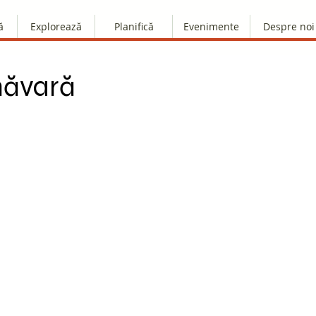
ă
Explorează
Planifică
Evenimente
Despre noi
măvară