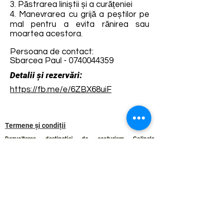
3. Păstrarea liniștii și a curățeniei
4. Manevrarea cu grijă a peștilor pe
mal pentru a evita rănirea sau
moartea acestora.
Persoana de contact:
Sbarcea Paul -
0740044359
Detalii și rezervări:
https://fb.me/e/6ZBX68uiF
Termene și condiții
Dezvoltarea destinației de ecoturism Colinele
Transilvaniei este finanțată prin intermediul programului
„Green Entrepreneurship – Dezvoltarea Destinațiilor de
Ecoturism din România”, un program comun al
Romanian-American Foundation
și
Fundația pentru
Parteneriat
, susținut de
Asociația de Ecoturism din
România
.