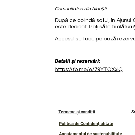
Comunitatea din Albești
După ce colindă satul, în Ajunul C
este dedicat. Poți să le fii alătur
Accesul se face pe bază rezerva
Detalii și rezervări:
https://fb.me/e/79YTOXxiQ
Termene și condiții
S
Politica de Confidențialitate
Angajamentul de sustenabilitate