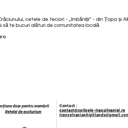
răciunului, cetele de feciori - „îmbăniții” - din Țopa și 
i și să te bucuri alături de comunitatea locală.
re.
Contact :
ecțiune doar pentru membrii
contact@colinele-transilvaniei.ro
Rețelei de ecoturism
transylvanianhighlands@gmail.co