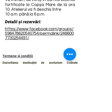
fortificate la Copșa Mare de la ora
10. Atelierul va fi deschis între
10 a.m. până la 6 p.m.
Detalii și rezervări:
https://www.facebook.com/groups/
596478620540754/permalink/246600
7730254491/
Termene și condiții
Dezvoltarea destinației de ecoturism Colinele
Transilvaniei este finanțată prin intermediul programului
„Green Entrepreneurship – Dezvoltarea Destinațiilor de
Ecoturism din România”, un program comun al
Romanian-American Foundation
și
Fundația pentru
Parteneriat
, susținut de
Asociația de Ecoturism din
România
.