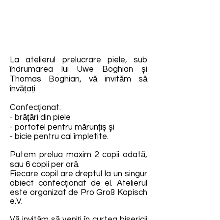
La atelierul prelucrare piele, sub
îndrumarea lui Uwe Boghian și
Thomas Boghian, vă invităm să
învățați.
Confecționat:
- brățări din piele
- portofel pentru mărunțiș şi
- bicie pentru cai împletite.
Putem prelua maxim 2 copii odată,
sau 6 copii per oră.
Fiecare copil are dreptul la un singur
obiect confecționat de el. Atelierul
este organizat de Pro Groß Kopisch
e.V.
Vă invităm să veniți în curtea bisericii