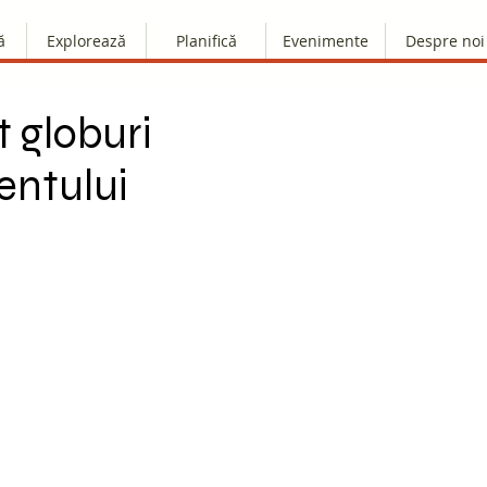
ă
Explorează
Planifică
Evenimente
Despre noi
t globuri
entului