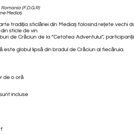
 Romania (F.D.G.R)
ume Mediaș
te tradiția sticlăriei din Mediaș folosind rețete vechi 
in sticle de vin.
oburi de Crăciun de la “Cetatea Adventului”, participanții
ste globul lipsă din bradul de Crăciun al fiecăruia.
ur de o oră
sunt incluse
f