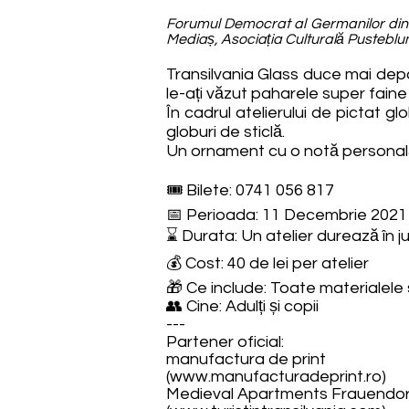
Forumul Democrat al Germanilor din
Mediaș, Asociația Culturală Pustebl
Transilvania Glass duce mai depar
le-ați văzut paharele super faine d
În cadrul atelierului de pictat gl
globuri de sticlă.
Un ornament cu o notă personală e
🎟️ Bilete: 0741 056 817
📅 Perioada: 11 Decembrie 2021
⌛ Durata: Un atelier durează în j
💰 Cost: 40 de lei per atelier
🎁 Ce include: Toate materialele 
👥 Cine: Adulți și copii
---
Partener oficial:
manufactura de print
(
www.manufacturadeprint.ro
)
Medieval Apartments Frauendor