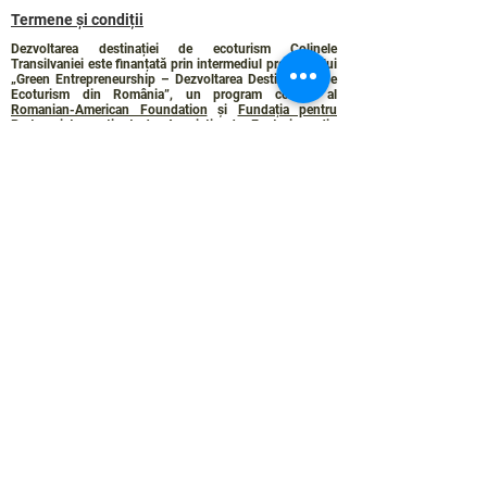
Termene și condiții
Dezvoltarea destinației de ecoturism Colinele
Transilvaniei este finanțată prin intermediul programului
„Green Entrepreneurship – Dezvoltarea Destinațiilor de
Ecoturism din România”, un program comun al
Romanian-American Foundation
și
Fundația pentru
Parteneriat
, susținut de
Asociația de Ecoturism din
România
.
Politica de Confidențialitate
Angajamentul de sustenabilitate
© 2024 de WPI și Colinele Transilvaniei.
Creat cu Wix.com
Contact :
contact@colinele-transilvaniei.ro
transylvanianhighlands@gmail.com
Secțiune doar pentru membrii