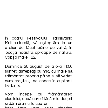
În cadrul Festivalului Transilvania
Multiculturală, vă așteptăm la un
atelier de făcut pâine pe vatră, în
locația noastră aproape de natură,
Copșa Mare 122.
Duminică, 20 august, de la ora 11:00
sunteți așteptați cu mic, cu mare să
frământați propria pâine și să vedeți
cum crește și se coace în cuptorul
fierbinte.
Vom începe cu frâmântarea
aluatului, după care îl lăsăm la dospit
și dăm drumul la cuptor.