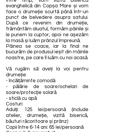
Între timp, vom vizita biserica
evanghelică din Copșa Mare și vom
face o drumeție scurtă până într-un
punct de belvedere asupra satului.
După ce revenim din drumeție,
frământăm aluatul, formăm pâinile și
le punem la cuptor, apoi ne așezăm
la masă și luăm prânzul împreună.
Pâinea se coace, iar la final ne
bucurăm de produsul ieșit din mâinile
noastre, pe care îl luăm cu noi acasă.
Vă rugăm să aveți la voi pentru
drumeție:
- încălțăminte comodă
- pălărie de soare/ochelari de
soare/protecție solară
- sticlă cu apă
Costuri:
Adulți: 125 lei/persoană (include
atelier, drumeție, vizită biserică,
băuturi răcoritoare și prânz)
Copii între 6-14 ani: 65 lei/persoană