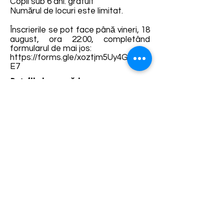
Copii sub 6 ani: gratuit
Numărul de locuri este limitat.
Înscrierile se pot face până vineri, 18
august, ora 22:00, completând
formularul de mai jos:
https://forms.gle/xoztjm5Uy4GAB5J
E7
Detalii și rezervări:
https://fb.me/e/2OxovEaSN
Termene și condiții
Dezvoltarea destinației de ecoturism Colinele
Transilvaniei este finanțată prin intermediul programului
„Green Entrepreneurship – Dezvoltarea Destinațiilor de
Ecoturism din România”, un program comun al
Romanian-American Foundation
și
Fundația pentru
Parteneriat
, susținut de
Asociația de Ecoturism din
România
.