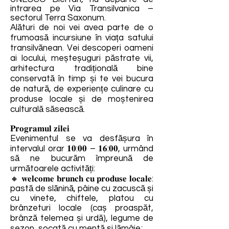
intrarea pe Via Transilvanica –
sectorul Terra Saxonum.
Alături de noi vei avea parte de o
frumoasă incursiune în viața satului
transilvănean. Vei descoperi oameni
ai locului, meșteșuguri păstrate vii,
arhitectura tradițională bine
conservată în timp și te vei bucura
de natură, de experiențe culinare cu
produse locale și de moștenirea
culturală săsească.
𝐏𝐫𝐨𝐠𝐫𝐚𝐦𝐮𝐥 𝐳𝐢𝐥𝐞𝐢
Evenimentul se va desfășura în
intervalul orar 𝟏𝟎:𝟎𝟎 – 𝟏𝟔:𝟎𝟎, urmând
să ne bucurăm împreună de
următoarele activități:
🔸 𝐰𝐞𝐥𝐜𝐨𝐦𝐞 𝐛𝐫𝐮𝐧𝐜𝐡 𝐜𝐮 𝐩𝐫𝐨𝐝𝐮𝐬𝐞 𝐥𝐨𝐜𝐚𝐥𝐞:
pastă de slănină, pâine cu zacuscă și
cu vinete, chiftele, platou cu
brânzeturi locale (caș proaspăt,
brânză telemea și urdă), legume de
sezon, socată cu mentă și lămâie;