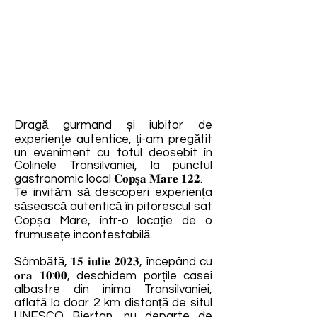
Dragă gurmand și iubitor de
experiențe autentice, ți-am pregătit
un eveniment cu totul deosebit în
Colinele Transilvaniei, la punctul
gastronomic local 𝐂𝐨𝐩𝐬̦𝐚 𝐌𝐚𝐫𝐞 𝟏𝟐𝟐.
Te invităm să descoperi experiența
săsească autentică în pitorescul sat
Copșa Mare, într-o locație de o
frumusețe incontestabilă.
Sâmbătă, 𝟏𝟓 𝐢𝐮𝐥𝐢𝐞 𝟐𝟎𝟐𝟑, începând cu
𝐨𝐫𝐚 𝟏𝟎:𝟎𝟎, deschidem porțile casei
albastre din inima Transilvaniei,
aflată la doar 2 km distanță de situl
UNESCO Biertan, nu departe de