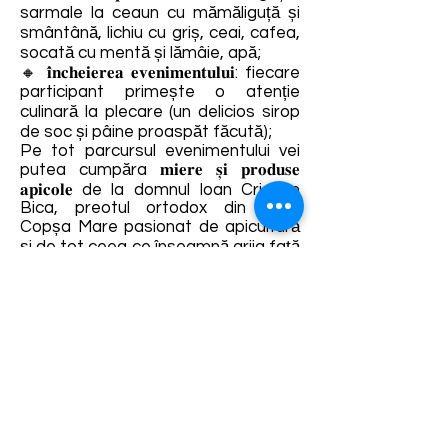
sarmale la ceaun cu mămăliguță și
smântână, lichiu cu griș, ceai, cafea,
socată cu mentă și lămâie, apă;
🔸 𝐢̂𝐧𝐜𝐡𝐞𝐢𝐞𝐫𝐞𝐚 𝐞𝐯𝐞𝐧𝐢𝐦𝐞𝐧𝐭𝐮𝐥𝐮𝐢: fiecare
participant primește o atenție
culinară la plecare (un delicios sirop
de soc și pâine proaspăt făcută);
Pe tot parcursul evenimentului vei
putea cumpăra 𝐦𝐢𝐞𝐫𝐞 𝐬̦𝐢 𝐩𝐫𝐨𝐝𝐮𝐬𝐞
𝐚𝐩𝐢𝐜𝐨𝐥𝐞 de la domnul Ioan Cristian
Bica, preotul ortodox din satul
Copșa Mare pasionat de apicultură
și de tot ceea ce înseamnă grija față
de albine.
𝐏𝐫𝐞𝐭̦ 𝐛𝐢𝐥𝐞𝐭:
🔸 adulți: 200 lei
🔸 copii 6-12 ani: 100 lei
🔸 copii sub 6 ani – gratuit
𝐍𝐫. 𝐥𝐨𝐜𝐮𝐫𝐢 𝐝𝐢𝐬𝐩𝐨𝐧𝐢𝐛𝐢𝐥𝐞: 𝟐𝟓
Înscrierile se pot face până 𝐣𝐨𝐢, 𝟏𝟑
𝐢𝐮𝐥𝐢𝐞, 𝐨𝐫𝐚 𝟏𝟐:𝟎𝟎, accesând link-ul
https://forms.gle/GZrZ6856XcnDjwH
bA