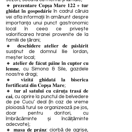
🔸 𝐩𝐫𝐞𝐳𝐞𝐧𝐭𝐚𝐫𝐞 𝐂𝐨𝐩𝐬̦𝐚 𝐌𝐚𝐫𝐞 𝟏𝟐𝟐 + 𝐭𝐮𝐫
𝐠𝐡𝐢𝐝𝐚𝐭 𝐢̂𝐧 𝐠𝐨𝐬𝐩𝐨𝐝𝐚̆𝐫𝐢𝐞 în cadrul căruia
vei afla informații în amănunt despre
importanța unui punct gastronomic
local în ceea ce privește
valorificarea hranei provenite de la
familii de țărani;
🔸 𝐝𝐞𝐬𝐜𝐡𝐢𝐝𝐞𝐫𝐞 𝐚𝐭𝐞𝐥𝐢𝐞𝐫 𝐝𝐞 𝐩𝐚̂𝐬𝐥𝐚̆𝐫𝐢𝐭
susținut de domnul Ilie Iordan,
meșter local;
🔸 𝐚𝐭𝐞𝐥𝐢𝐞𝐫 𝐝𝐞 𝐟𝐚̆𝐜𝐮𝐭 𝐩𝐚̂𝐢𝐧𝐞 𝐢̂𝐧 𝐜𝐮𝐩𝐭𝐨𝐫 𝐜𝐮
𝐥𝐞𝐦𝐧𝐞, cu Simona & Sile, gazdele
noastre dragi;
🔸 𝐯𝐢𝐳𝐢𝐭𝐚̆ 𝐠𝐡𝐢𝐝𝐚𝐭𝐚̆ 𝐥𝐚 𝐛𝐢𝐬𝐞𝐫𝐢𝐜𝐚
𝐟𝐨𝐫𝐭𝐢𝐟𝐢𝐜𝐚𝐭𝐚̆ 𝐝𝐢𝐧 𝐂𝐨𝐩𝐬̦𝐚 𝐌𝐚𝐫𝐞;
🔸 𝐭𝐮𝐫 𝐚𝐥 𝐬𝐚𝐭𝐮𝐥𝐮𝐢 𝐜𝐮 𝐜𝐚̆𝐫𝐮𝐭̦𝐚 𝐭𝐫𝐚𝐬𝐚̆ 𝐝𝐞
𝐜𝐚𝐢, cu oprire la punctul de belvedere
de pe Cucu’ deal (în caz de vreme
ploioasă turul se organizează pe jos,
doar pentru doritori, cu
îmbrăcăminte și încălțăminte
adecvate);
🔸 𝐦𝐚𝐬𝐚 𝐝𝐞 𝐩𝐫𝐚̂𝐧𝐳: ciorbă de agrișe,